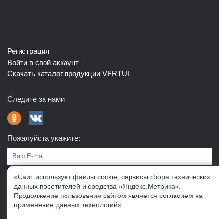
Регистрация
Войти в свой аккаунт
Скачать каталог продукции VERTUL
Следите за нами
Пожалуйста укажите:
Подписаться
«Сайт использует файлы cookie, сервисы сбора технических
данных посетителей и средства «Яндекс.Метрика».
Продолжение пользования сайтом является согласием на
О нас
Доставка
Контакты
Публичная офферта
применение данных технологий»
Политика конфиденциальности
Соглашение об