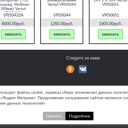
альников и втулок
форсунок 7пр.
51пр. Vertul
Vertul VR50337
VR50167
VR50167
VR50661
VR50337
7690.00руб.
1000.00руб.
2670.00руб.
заказать
заказать
заказать
Следите за нами
пользует файлы cookie, сервисы сбора технических данных посети
 «Яндекс.Метрика». Продолжение пользования сайтом является со
фферта
Политика конфиденциальности
Соглашение об обр
ие данных технологий»
нных материалов
Принять
Подробнее