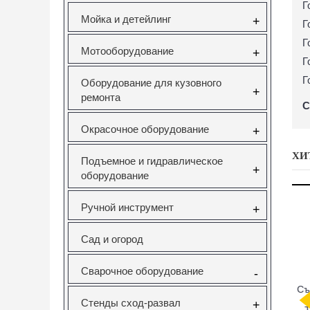
Г
Мойка и детейлинг
+
Г
Г
Мотооборудование
+
Г
Г
Оборудование для кузовного
+
ремонта
С
Окрасочное оборудование
+
ХИ
Подъемное и гидравлическое
+
оборудование
Ручной инструмент
+
Сад и огород
Сварочное оборудование
-
саторов
Вставка резьбовая
Forsage F-933T1
Н
pel 1.6
M10X1.5 Vertul
Комплект для
Стенды сход-развал
+
V Vertul
VR50727E
снятия и установки