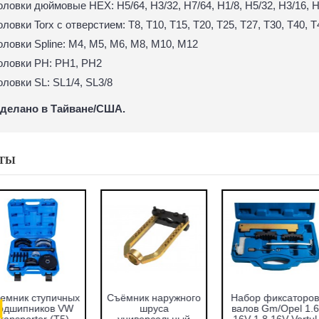
оловки дюймовые HEX: H5/64, H3/32, H7/64, H1/8, H5/32, H3/16, H7
оловки Torx с отверстием: T8, T10, T15, T20, T25, T27, T30, T40, T
оловки Spline: M4, M5, M6, M8, M10, M12
оловки PH: PH1, PH2
оловки SL: SL1/4, SL3/8
делано в Тайване/США.
ТЫ
абор оправок для
Набор фиксаторов
Набор фрез для
запрессовки
валов VAG 1.2 TFSI
восстановления
подшипников,
Vertul VR50661
гнёзд дизельных