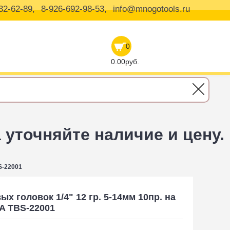
32-62-89,
8-926-692-98-53,
info@mnogotools.ru
0
0.00руб.
уточняйте наличие и цену.
S-22001
х головок 1/4" 12 гр. 5-14мм 10пр. на
A TBS-22001