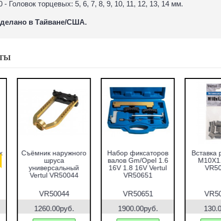
0 - Головок торцевых: 5, 6, 7, 8, 9, 10, 11, 12, 13, 14 мм.
делано в Тайване/США.
ТЫ
абор оправок для
Набор фиксаторов
Набор фрез для
запрессовки
валов VAG 1.2 TFSI
восстановления
подшипников,
Vertul VR50661
гнёзд дизельных
альников и втулок
форсунок 7пр.
51пр. Vertul
Vertul VR50337
VR50167
VR50167
VR50661
VR50337
7690.00руб.
1000.00руб.
2670.00руб.