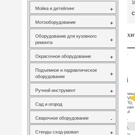
1
Мойка и детейлинг
+
С
Мотооборудование
+
ХИ
Оборудование для кузовного
+
ремонта
Окрасочное оборудование
+
Подъемное и гидравлическое
+
оборудование
Ручной инструмент
+
саторов
Вставка резьбовая
Forsage F-933T1
Н
pel 1.6
M10X1.5 Vertul
Комплект для
V Vertul
VR50727E
снятия и установки
Сад и огород
51
втулок,
с
подшипников и
сайлентблоков
Сварочное оборудование
651
VR50727E
F-933T1
-
руб.
130.00руб.
12295.00руб.
Стенды сход-развал
+