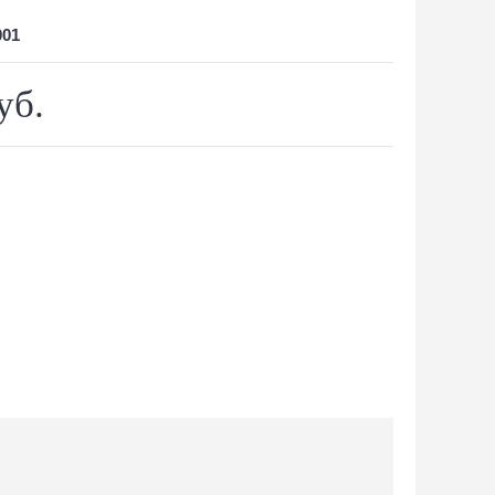
001
уб.