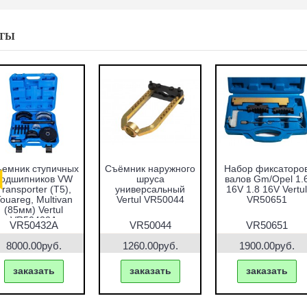
ТЫ
емник ступичных
Съёмник наружного
Набор фиксаторо
подшипников VW
шруса
валов Gm/Opel 1.
Transporter (T5),
универсальный
16V 1.8 16V Vertul
ouareg, Multivan
Vertul VR50044
VR50651
(85мм) Vertul
VR50432A
VR50432A
VR50044
VR50651
8000.00руб.
1260.00руб.
1900.00руб.
заказать
заказать
заказать