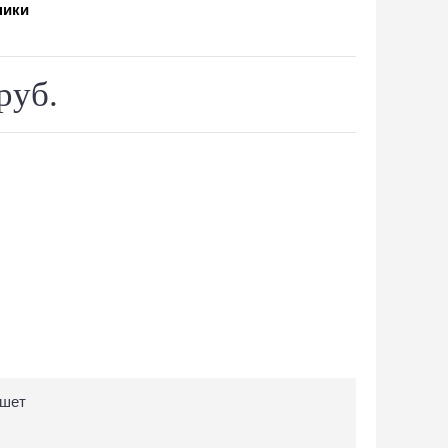
ники
руб.
ншет