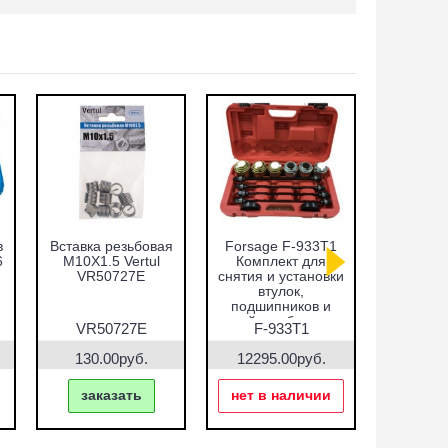
в
Вставка резьбовая
Forsage F-933T1
Набор оп
6
M10X1.5 Vertul
Комплект для
запре
VR50727E
снятия и установки
подши
втулок,
сальнико
подшипников и
51пр.
сайлентблоков
VR5
VR50727E
F-933T1
VR5
130.00руб.
12295.00руб.
7690.
заказать
нет в наличии
зак