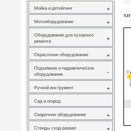
Мойка и детейлинг
+
ХИ
Мотооборудование
+
Оборудование для кузовного
+
ремонта
Окрасочное оборудование
+
Подъемное и гидравлическое
-
мников
CT-A1346
Набор фиксаторов
Съ
оборудование
ков под
СЪЕМНИК
валов VAG
ческий
САЙЛЕНТБЛОКОВ
FSI,TSI,TFSI
ейсе JTC
ДЛЯ SAAB 9-5
1.0/1.2/1.4/1.6л
T
Ручной инструмент
+
Vertul VR50114
831
CT-A1346
VR50114
Сад и огород
0руб.
22323.00руб.
3000.00руб.
Сварочное оборудование
+
ать
нет в наличии
заказать
Стенды сход-развал
+