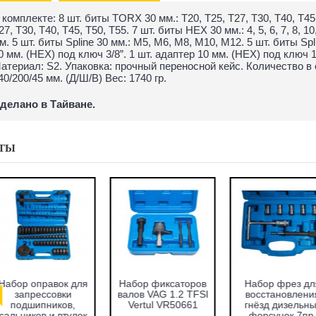
 комплекте: 8 шт. биты TORX 30 мм.: Т20, Т25, Т27, Т30, Т40, Т45
27, Т30, Т40, Т45, Т50, Т55. 7 шт. биты HEX 30 мм.: 4, 5, 6, 7, 8, 10
м. 5 шт. биты Spline 30 мм.: М5, М6, М8, М10, М12. 5 шт. биты Sp
0 мм. (HEX) под ключ 3/8”. 1 шт. адаптер 10 мм. (HEX) под ключ 
атериал: S2. Упаковка: прочный переносной кейс. Количество в 
40/200/45 мм. (Д/Ш/В) Вес: 1740 гр.
делано в Тайване.
ТЫ
абор оправок для
Набор фиксаторов
Набор фрез для
запрессовки
валов VAG 1.2 TFSI
восстановления
подшипников,
Vertul VR50661
гнёзд дизельных
альников и втулок
форсунок 7пр.