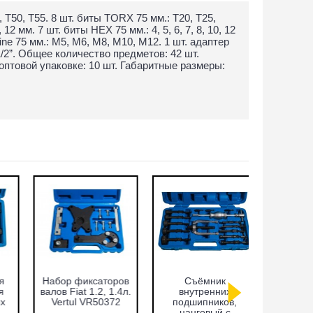
, Т50, Т55. 8 шт. биты TORX 75 мм.: Т20, Т25,
, 12 мм. 7 шт. биты HEX 75 мм.: 4, 5, 6, 7, 8, 10, 12
line 75 мм.: М5, М6, М8, М10, М12. 1 шт. адаптер
1/2”. Общее количество предметов: 42 шт.
оптовой упаковке: 10 шт. Габаритные размеры:
Набор фиксаторов
Cъёмник
Набор ф
валов Fiat 1.2, 1.4л.
внутренних
валов VA
Vertul VR50372
подшипников,
FSI Vert
цанговый с