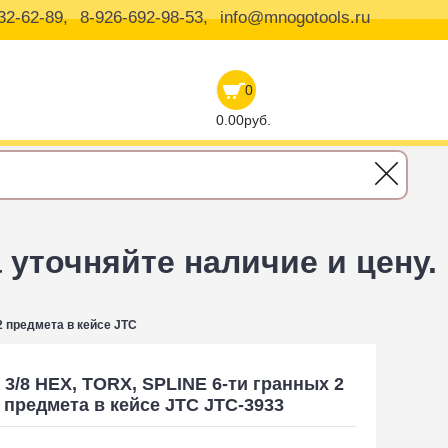
32-62-89,
8-926-692-98-53,
info@mnogotools.ru
0
0.00руб.
уточняйте наличие и цену.
2 предмета в кейсе JTC
 3/8 HEX, TORX, SPLINE 6-ти гранных 2
 предмета в кейсе JTC JTC-3933