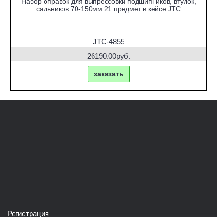
Набор оправок для выпрессовки подшипников, втулок,
сальников 70-150мм 21 предмет в кейсе JTC
JTC-4855
26190.00руб.
заказать
Регистрация