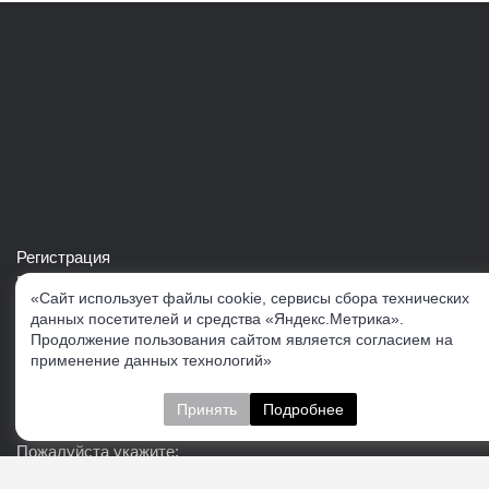
Регистрация
Войти в свой аккаунт
«Сайт использует файлы cookie, сервисы сбора технических
Скачать каталог продукции VERTUL
данных посетителей и средства «Яндекс.Метрика».
Продолжение пользования сайтом является согласием на
применение данных технологий»
Следите за нами
Принять
Подробнее
Пожалуйста укажите: