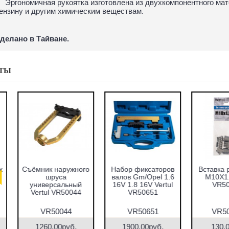
Эргономичная рукоятка изготовлена из двухкомпонентного мат
ензину и другим химическим веществам.
делано в Тайване.
ТЫ
абор оправок для
Набор фиксаторов
Набор фрез для
запрессовки
валов VAG 1.2 TFSI
восстановления
подшипников,
Vertul VR50661
гнёзд дизельных
альников и втулок
форсунок 7пр.
51пр. Vertul
Vertul VR50337
VR50167
VR50167
VR50661
VR50337
7690.00руб.
1000.00руб.
2670.00руб.