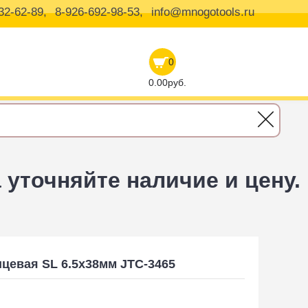
32-62-89,
8-926-692-98-53,
info@mnogotools.ru
0
0.00руб.
уточняйте наличие и цену.
цевая SL 6.5х38мм JTC-3465