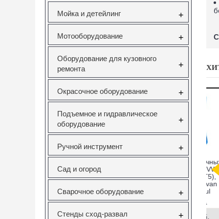
б
Мойка и детейлинг
+
Мотооборудование
+
С
Оборудование для кузовного
+
ХИ
ремонта
Окрасочное оборудование
+
Подъемное и гидравлическое
+
оборудование
Ручной инструмент
+
саторов
Вставка резьбовая
Forsage F-933T1
Н
Сад и огород
pel 1.6
M10X1.5 Vertul
Комплект для
V Vertul
VR50727E
снятия и установки
51
втулок,
с
подшипников и
Сварочное оборудование
+
сайлентблоков
651
VR50727E
F-933T1
Стенды сход-развал
+
руб.
130.00руб.
12295.00руб.