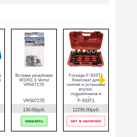
в
Вставка резьбовая
Forsage F-933T1
Набор оп
6
M10X1.5 Vertul
Комплект для
запре
VR50727E
снятия и установки
подши
втулок,
сальнико
подшипников и
51пр.
сайлентблоков
VR5
VR50727E
F-933T1
VR5
130.00руб.
12295.00руб.
7690.
заказать
нет в наличии
зак