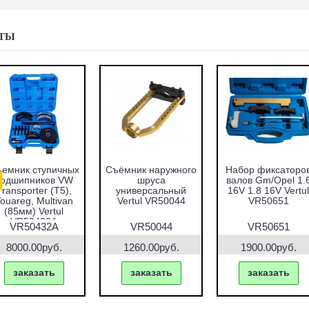
ТЫ
емник ступичных
Съёмник наружного
Набор фиксаторо
подшипников VW
шруса
валов Gm/Opel 1.
Transporter (T5),
универсальный
16V 1.8 16V Vertul
ouareg, Multivan
Vertul VR50044
VR50651
(85мм) Vertul
VR50432A
VR50432A
VR50044
VR50651
8000.00руб.
1260.00руб.
1900.00руб.
заказать
заказать
заказать