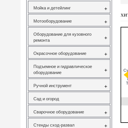
Мойка и детейлинг
+
ХИ
Мотооборудование
+
Оборудование для кузовного
+
ремонта
Окрасочное оборудование
+
Подъемное и гидравлическое
+
мников
CT-A1346
Набор фиксаторов
Съ
оборудование
ков под
СЪЕМНИК
валов VAG
ческий
САЙЛЕНТБЛОКОВ
FSI,TSI,TFSI
ейсе JTC
ДЛЯ SAAB 9-5
1.0/1.2/1.4/1.6л
T
Ручной инструмент
+
Vertul VR50114
831
CT-A1346
VR50114
Сад и огород
0руб.
22323.00руб.
3000.00руб.
Сварочное оборудование
+
ать
нет в наличии
заказать
Стенды сход-развал
+