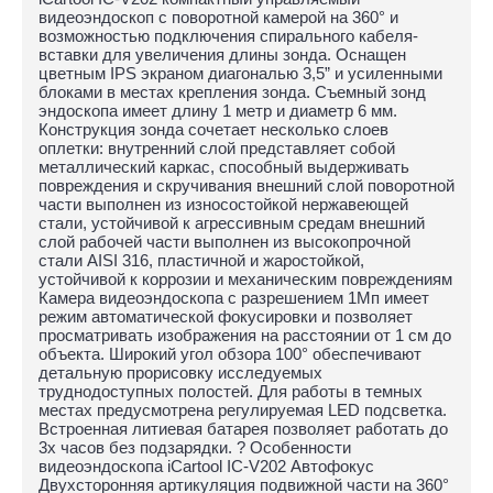
видеоэндоскоп с поворотной камерой на 360° и
возможностью подключения спирального кабеля-
вставки для увеличения длины зонда. Оснащен
цветным IPS экраном диагональю 3,5” и усиленными
блоками в местах крепления зонда. Съемный зонд
эндоскопа имеет длину 1 метр и диаметр 6 мм.
Конструкция зонда сочетает несколько слоев
оплетки: внутренний слой представляет собой
металлический каркас, способный выдерживать
повреждения и скручивания внешний слой поворотной
части выполнен из износостойкой нержавеющей
стали, устойчивой к агрессивным средам внешний
слой рабочей части выполнен из высокопрочной
стали AISI 316, пластичной и жаростойкой,
устойчивой к коррозии и механическим повреждениям
Камера видеоэндоскопа с разрешением 1Мп имеет
режим автоматической фокусировки и позволяет
просматривать изображения на расстоянии от 1 см до
объекта. Широкий угол обзора 100° обеспечивают
детальную прорисовку исследуемых
труднодоступных полостей. Для работы в темных
местах предусмотрена регулируемая LED подсветка.
Встроенная литиевая батарея позволяет работать до
3х часов без подзарядки. ? Особенности
видеоэндоскопа iCartool IC-V202 Автофокус
Двухсторонняя артикуляция подвижной части на 360°