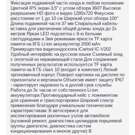
Фиксация подвижной части зонда в любом положении
Цветной IPS экран 3,5” с углом обзора 360? Высокое
разрешение HD фото и видео 1280х720 Фокусное
расстояние от 1 до 10 см Широкий угол обзора 100°
Длина подвижной части 37 мм Спиральный кабель-
вставка для увеличения общей длины зонда до 2х
метров Яркая LED подсветка с 8-ю белыми
светодиодами и 3мя режимами яркости TF карта
памяти на 8ГБ Li-ion аккумулятор 2000 мАч
Преимущества видеоэндоскопа iCartool IC-V202
Удобный интерфейс на русском языке Съемный зонд
c оплеткой из нержавеющей стали Для сохранения
полученных результатов используется TF карта
памяти на 8 ГБ class 10 (входит в комплект) Легкий
эргономичный корпус Поворот картинки на дисплее по
горизонтали и вертикали Объектив имеет защиту IP67
- гарантирует надежность и долгий срок службы
Работа до 3х часов от собственного Li-ion
аккумулятора Противоударный кейс с ложементом
для хранения и транспортировки Широкий спектр
применения благодаря уникальным техническим
характеристикам: В автосервисе для
инспектирования различных узлов автомобиля
(кузовной ремонт, диагностика цилиндров поршневой
группы двигателя, диагностика систем
кондиционирования и многое другое) В