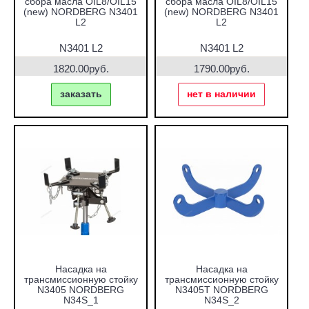
сбора масла OIL8/OIL15
сбора масла OIL8/OIL15
(new) NORDBERG N3401
(new) NORDBERG N3401
L2
L2
N3401 L2
N3401 L2
1820.00руб.
1790.00руб.
заказать
нет в наличии
Насадка на
Насадка на
трансмиссионную стойку
трансмиссионную стойку
N3405 NORDBERG
N3405T NORDBERG
N34S_1
N34S_2