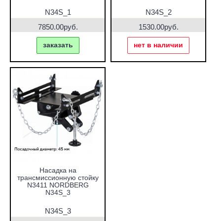
N34S_1
N34S_2
7850.00руб.
1530.00руб.
заказать
нет в наличии
Насадка на
трансмиссионную стойку
N3411 NORDBERG
N34S_3
N34S_3