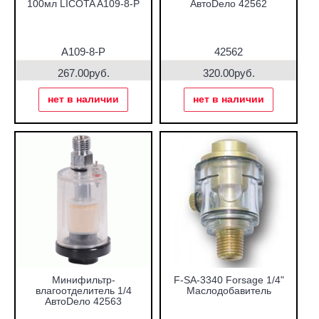
100мл LICOTA A109-8-P
АвтоDело 42562
A109-8-P
42562
267.00руб.
320.00руб.
нет в наличии
нет в наличии
Минифильтр-
F-SA-3340 Forsage 1/4"
влагоотделитель 1/4
Маслодобавитель
АвтоDело 42563