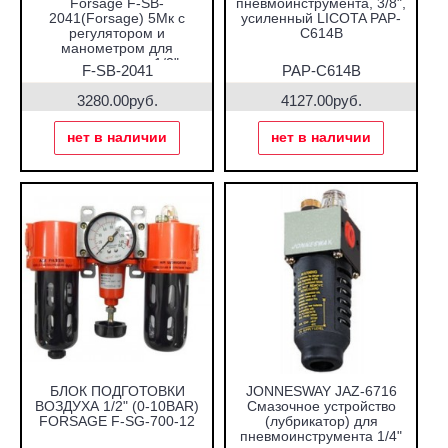
Forsage F-SB-
пневмоинструмента, 3/8",
2041(Forsage) 5Мк с
усиленный LICOTA PAP-
регулятором и
C614B
манометром для
пневмосистем 1/2"
F-SB-2041
PAP-C614B
3280.00руб.
4127.00руб.
нет в наличии
нет в наличии
БЛОК ПОДГОТОВКИ
JONNESWAY JAZ-6716
ВОЗДУХА 1/2" (0-10BAR)
Смазочное устройство
FORSAGE F-SG-700-12
(лубрикатор) для
пневмоинструмента 1/4"