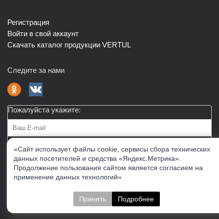
Регистрация
Войти в свой аккаунт
Скачать каталог продукции VERTUL
Следите за нами
Пожалуйста укажите:
Подписаться
«Сайт использует файлы cookie, сервисы сбора технических
данных посетителей и средства «Яндекс.Метрика».
Продолжение пользования сайтом является согласием на
О нас
Доставка
Контакты
Публичная офферта
применение данных технологий»
Политика конфиденциальности
Соглашение об
обработке персональных данных
Принять
Подробнее
Cогласие на получение рекламно-информационных
материалов