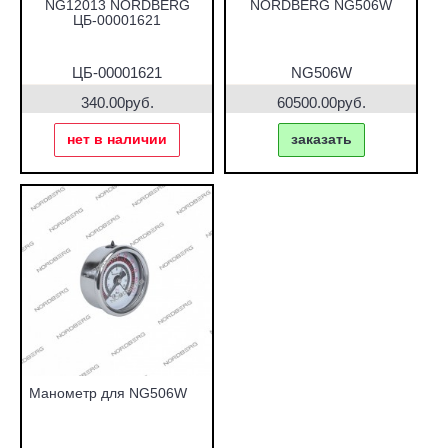
NG12013 NORDBERG
NORDBERG NG506W
ЦБ-00001621
ЦБ-00001621
NG506W
340.00руб.
60500.00руб.
нет в наличии
заказать
Манометр для NG506W