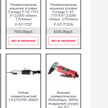
Пневмоотрезная
Пневмоотрезная
машинка угловая
машинка угловая
Forsage F-ST-7737
Forsage F-ST-
5* (11000 об/мин,
7737A 5* (11000
170л/мин)
об/мин, 170л/мин)
F-ST-7737
F-ST-7737A
7933.00руб.
8140.00руб.
нет в наличии
нет в наличии
Лобзик
Ножовка
пневматический
пневматическая
LICOTA PAT-A0003
3500об/мин. 90PSI,
воздушный штуцер
1/4 JTC