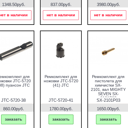
1348.50руб.
837.00руб.
3980.00руб.
нет в наличии
нет в наличии
нет в наличии
емкомплект для
Ремкомплект для
Ремкомплект для
ожовки JTC-5720
ножовки JTC-5720
пистолета для
38) пуансон JTC
(41) JTC
химчистки SX-
2101, вал MIGHTY
SEVEN SX-
2101P03
JTC-5720-38
JTC-5720-41
SX-2101P03
860.00руб.
1780.00руб.
1650.00руб.
заказать
заказать
заказать