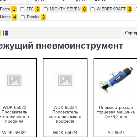
1
6
8
2
Force
JTC
MIGHTY SEVEN
WIEDERKRAFT
4
3
Licota
Rotake
Сорти
ежущий пневмоинструмент
WDK-65022
WDK-65024
Пневмоотрезная
Просекатель
Просекатель
торцевая машинка
металлического
металлического
D=76,2 mm
профиля
профиля
WDK-65022
WDK-65024
ST-6627