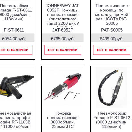
Пневмолобзик
JONNESWAY JAT-
Пневматические
rsage F-ST-6611
6952P Ножницы
ножницы по
(9000 движ/мин,
пневматические
металлу, прямой
113л/мин)
(пистолетного
рез LICOTA PAT-
типа) 2200 цикл/
S0005
мин, 141,5 л/мин
F-ST-6611
JAT-6952P
PAT-S0005
6054.00руб.
6765.00руб.
8439.00руб.
нет в наличии
нет в наличии
нет в наличии
невмозачистная
Ножовка
Пневмолобзик
машинка профи
пневматическая
Forsage F-ST-6612
otake RT-1105B
9000об/мин.
(9000 движ/мин,
5" 11000 об/мин
235мм JTC
113л/мин)