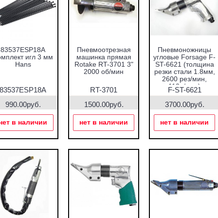
83537ESP18A
Пневмоотрезная
Пневмоножницы
мплект игл 3 мм
машинка прямая
угловые Forsage F-
Hans
Rotake RT-3701 3"
ST-6621 (толщина
2000 об/мин
резки стали 1.8мм,
2600 рез/мин,
113л/мин)
83537ESP18A
RT-3701
F-ST-6621
990.00руб.
1500.00руб.
3700.00руб.
нет в наличии
нет в наличии
нет в наличии