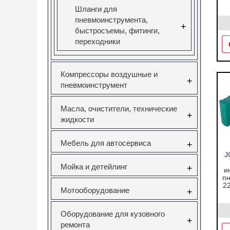
Шланги для
пневмоинструмента,
+
быстросъемы, фитинги,
переходники
Компрессоры воздушные и
+
пневмоинструмент
Масла, очистители, технические
+
жидкости
Мебель для автосервиса
+
J
Мойка и детейлинг
+
и
пн
2
Мотооборудование
+
Оборудование для кузовного
+
ремонта