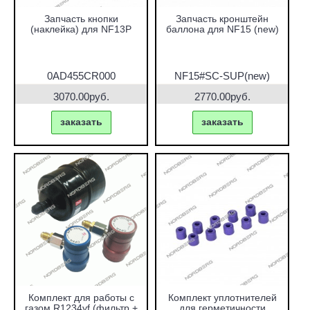
Запчасть кнопки
Запчасть кронштейн
(наклейка) для NF13P
баллона для NF15 (new)
0AD455CR000
NF15#SC-SUP(new)
3070.00руб.
2770.00руб.
заказать
заказать
Комплект для работы с
Комплект уплотнителей
газом R1234yf (фильтр +
для герметичности