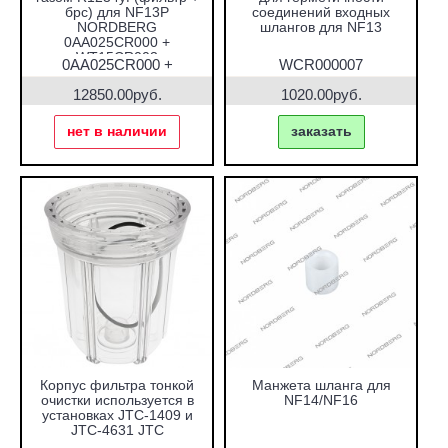
брс) для NF13P
соединений входных
NORDBERG
шлангов для NF13
0AA025CR000 +
WT15CR003
0AA025CR000 +
WCR000007
WT15CR003
12850.00руб.
1020.00руб.
нет в наличии
заказать
Корпус фильтра тонкой
Манжета шланга для
очистки используется в
NF14/NF16
установках JTC-1409 и
JTC-4631 JTC