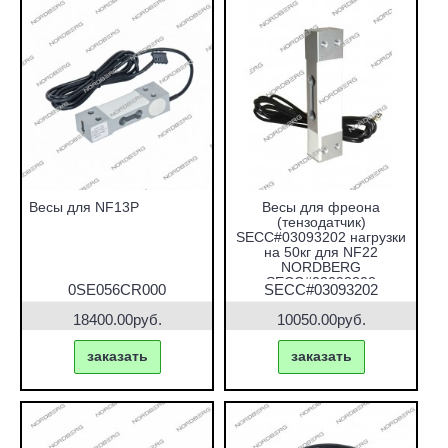
Весы для NF13P
Весы для фреона
(тензодатчик)
SECC#03093202 нагрузки
на 50кг для NF22
NORDBERG
SECC#03093202
0SE056CR000
SECC#03093202
18400.00руб.
10050.00руб.
заказать
заказать