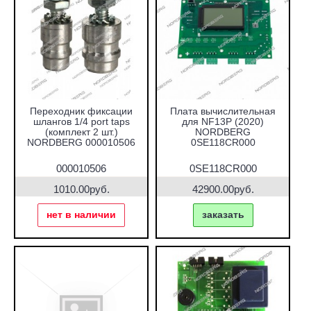
Переходник фиксации
Плата вычислительная
шлангов 1/4 port taps
для NF13P (2020)
(комплект 2 шт.)
NORDBERG
NORDBERG 000010506
0SE118CR000
000010506
0SE118CR000
1010.00руб.
42900.00руб.
нет в наличии
заказать