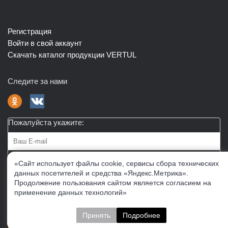
Регистрация
Войти в свой аккаунт
Скачать каталог продукции VERTUL
Следите за нами
Пожалуйста укажите:
Подписаться
«Сайт использует файлы cookie, сервисы сбора технических
данных посетителей и средства «Яндекс.Метрика».
Продолжение пользования сайтом является согласием на
О нас
Доставка
Контакты
Публичная офферта
применение данных технологий»
Политика конфиденциальности
Соглашение об
обработке персональных данных
Принять
Подробнее
Cогласие на получение рекламно-информационных
материалов