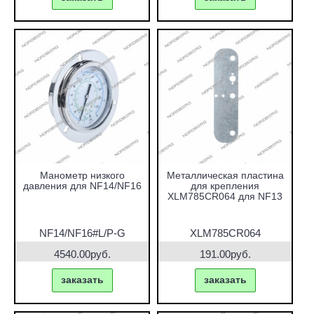
Манометр низкого
Металлическая пластина
давления для NF14/NF16
для крепления
XLM785CR064 для NF13
NF14/NF16#L/P-G
XLM785CR064
4540.00руб.
191.00руб.
заказать
заказать