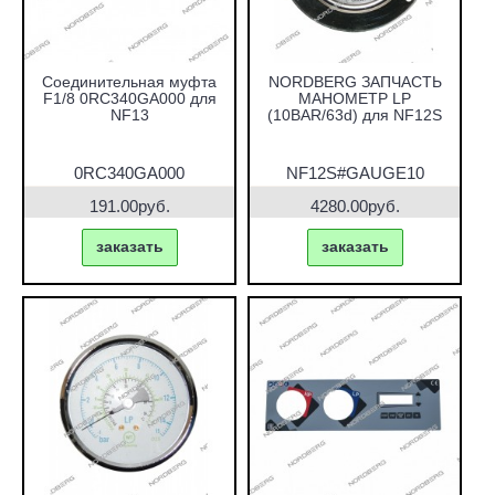
Cоединительная муфта
NORDBERG ЗАПЧАСТЬ
F1/8 0RC340GA000 для
МАНОМЕТР LP
NF13
(10BAR/63d) для NF12S
0RC340GA000
NF12S#GAUGE10
191.00руб.
4280.00руб.
заказать
заказать