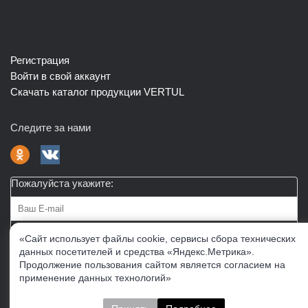
Регистрация
Войти в свой аккаунт
Скачать каталог продукции VERTUL
Следите за нами
Пожалуйста укажите:
Подписаться
«Сайт использует файлы cookie, сервисы сбора технических
данных посетителей и средства «Яндекс.Метрика».
Продолжение пользования сайтом является согласием на
О нас
Доставка
Контакты
Публичная офферта
применение данных технологий»
Политика конфиденциальности
Соглашение об
обработке персональных данных