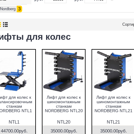
3
Nordberg
Сорти
ифты для колес
ифт для колес к
Лифт для колес к
Лифт для колес к
алансировочным
шиномонтажным
шиномонтажным
станкам
станкам
станкам
ORDBERG NTL1
NORDBERG NTL20
NORDBERG NTL21
NTL1
NTL20
NTL21
44700.00руб.
35000.00руб.
35000.00руб.