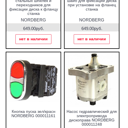
стальных шпилек и
шайб для фиксации диска
переходников для
при установке на фланец
фиксации диска к фланцу
станка
станка
NORDBERG
NORDBERG
649.00руб.
649.00руб.
нет в наличии
нет в наличии
Кнопка пуска зел/красн
Насос гидравлический для
NORDBERG 000011161
электропривода
дископрава NORDBERG
000011248