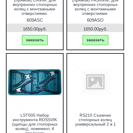
(прямой) СЖИМ, для
(прямой) РАЗЖИМ, для
внутренних стопорных
внутренних стопорных
колец с монтажными
колец с монтажными
отверстиями.
отверстиями.
609ASC
609ASO
1650.00руб.
1650.00руб.
заказать
заказать
LST005 Набор
RS210 Съемник
инструмента ROSSVIK
стопорных колец
(щипцы для стопорных
универсальный 2 в 1
колец), ложемент, 4