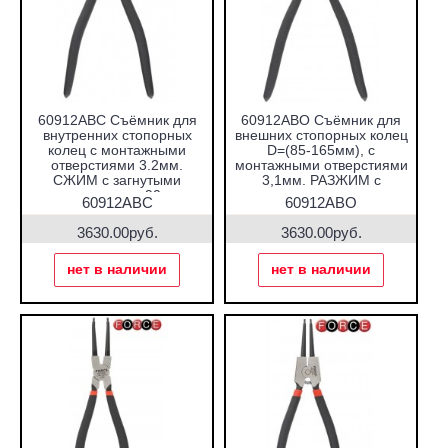
60912ABC Съёмник для
60912ABO Съёмник для
внутренних стопорных
внешних стопорных колец
колец с монтажными
D=(85-165мм), с
отверстиями 3.2мм.
монтажными отверстиями
СЖИМ с загнутыми
3,1мм. РАЗЖИМ с
захватами на 90 гр.
загнутыми захватами на
60912ABC
60912ABO
90 гр.
3630.00руб.
3630.00руб.
нет в наличии
нет в наличии