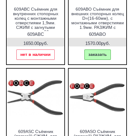
609ABC Съёмник для
609ABO Съёмник для
внутренних стопорных
внешних стопорных колец
колец с монтажными
D=(16-60мм), с
отверстиями 1,9мм.
монтажными отверстиями
СЖИМ с загнутыми
1.9мм. РАЗЖИМ с
захватами на 90 гр.
загнутыми захватами на
609ABC
609ABO
90 гр.
1650.00руб.
1570.00руб.
нет в наличии
заказать
609ASC Съёмник
609ASO Съёмник