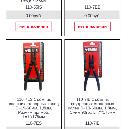
L=5,5"/138мм
110-55IS
110-7EB
0.00руб.
0.00руб.
нет в наличии
нет в наличии
110-7ES Съёмник
110-7IB Съёмник
внешних стопорных колец
внутренних стопорных
D=19-60мм, 1,8мм,
колец D=19-60мм, 1,8мм,
Разжим прямой,
Сжим 90гр., L=7"/175мм
L=7"/175мм
110-7ES
110-7IB