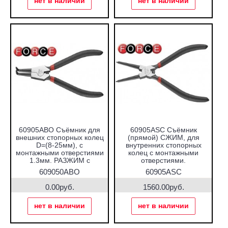
нет в наличии
нет в наличии
60905ABO Съёмник для
60905ASC Съёмник
внешних стопорных колец
(прямой) СЖИМ, для
D=(8-25мм), с
внутренних стопорных
монтажными отверстиями
колец с монтажными
1.3мм. РАЗЖИМ с
отверстиями.
загнутыми захватами на
609050ABO
60905ASC
90 гр.
0.00руб.
1560.00руб.
нет в наличии
нет в наличии