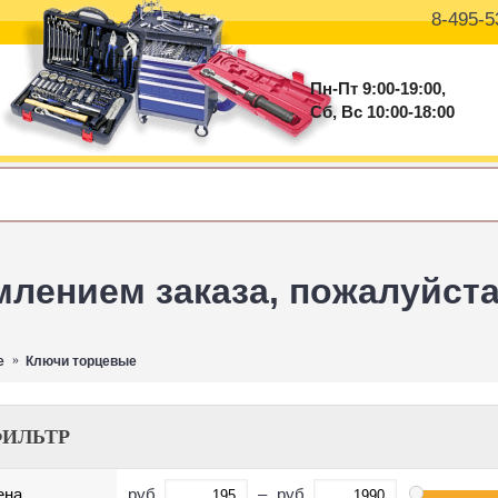
8-495-5
Пн-Пт 9:00-19:00,
Сб, Вс 10:00-18:00
ением заказа, пожалуйста 
е
Ключи торцевые
ИЛЬТР
руб.
–
руб.
ена