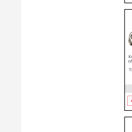
К
об
Т