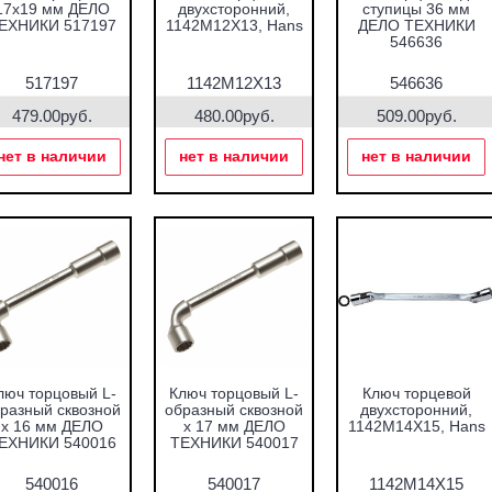
17х19 мм ДЕЛО
двухсторонний,
ступицы 36 мм
ЕХНИКИ 517197
1142M12X13, Hans
ДЕЛО ТЕХНИКИ
546636
517197
1142M12X13
546636
479.00руб.
480.00руб.
509.00руб.
нет в наличии
нет в наличии
нет в наличии
люч торцовый L-
Ключ торцовый L-
Ключ торцевой
разный сквозной
образный сквозной
двухсторонний,
х 16 мм ДЕЛО
х 17 мм ДЕЛО
1142M14X15, Hans
ЕХНИКИ 540016
ТЕХНИКИ 540017
540016
540017
1142M14X15