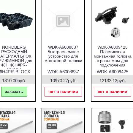
NORDBERG
WDK-A6008837
WDK-A6009425
РАСХОДНЫЙ
Быстросъемное
Пластиковая
АТЕРИАЛ БЛОК
устройство для
монтажная головка
РИЖИМНОЙ для
монтажной головки
с разъемом для
46H 46H#PR-
подключения
BLOCK
46H#PR-BLOCK
WDK-A6008837
WDK-A6009425
1810.00руб.
10970.27руб.
12133.13руб.
заказать
нет в наличии
нет в наличии