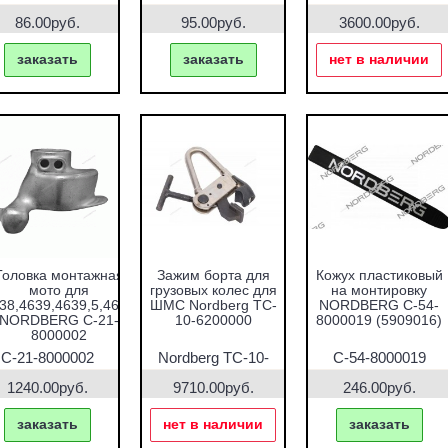
0310000
86.00руб.
95.00руб.
3600.00руб.
заказать
заказать
нет в наличии
Головка монтажная
Зажим борта для
Кожух пластиковый
мото для
грузовых колес для
на монтировку
38,4639,4639,5,4640
ШМС Nordberg TC-
NORDBERG C-54-
NORDBERG C-21-
10-6200000
8000019 (5909016)
8000002
C-21-8000002
Nordberg TC-10-
C-54-8000019
6200000
1240.00руб.
9710.00руб.
246.00руб.
заказать
нет в наличии
заказать