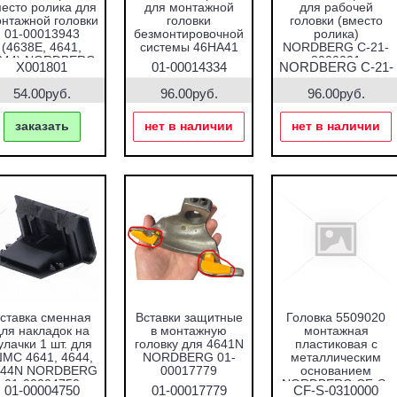
есто ролика для
для монтажной
для рабочей
нтажной головки
головки
головки (вместо
01-00013943
безмонтировочной
ролика)
(4638E, 4641,
системы 46HA41
NORDBERG C-21-
644) NORDBERG
8000001
X001801
01-00014334
NORDBERG C-21-
X001801
8000001
54.00руб.
96.00руб.
96.00руб.
заказать
нет в наличии
нет в наличии
ставка сменная
Вставки защитные
Головка 5509020
для накладок на
в монтажную
монтажная
улачки 1 шт. для
головку для 4641N
пластиковая с
МС 4641, 4644,
NORDBERG 01-
металлическим
644N NORDBERG
00017779
основанием
01-00004750
NORDBERG CF-S-
01-00004750
01-00017779
CF-S-0310000