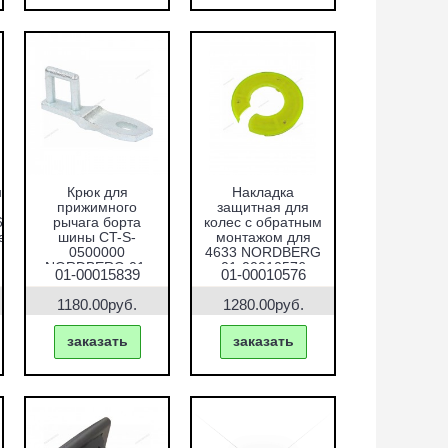
ной
Крюк для
Накладка
прижимного
защитная для
6008068
рычага борта
колес с обратным
ект)
шины CT-S-
монтажом для
0500000
4633 NORDBERG
NORDBERG 01-
01-00010576
01-00015839
01-00010576
00015839
1180.00руб.
1280.00руб.
заказать
заказать