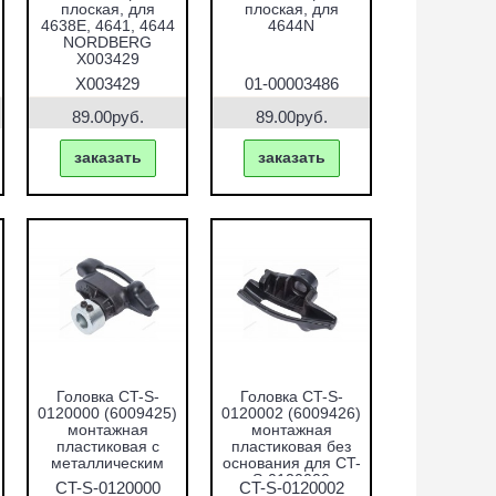
плоская, для
плоская, для
4638E, 4641, 4644
4644N
NORDBERG
X003429
X003429
01-00003486
89.00руб.
89.00руб.
заказать
заказать
Головка CT-S-
Головка CT-S-
0120000 (6009425)
0120002 (6009426)
монтажная
монтажная
пластиковая с
пластиковая без
металлическим
основания для CT-
адаптером
S-0120000
CT-S-0120000
CT-S-0120002