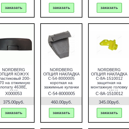
заказать
заказать
заказать
NORDBERG
NORDBERG
NORDBERG
ОПЦИЯ КОЖУХ
ОПЦИЯ НАКЛАДКА
ОПЦИЯ НАКЛАДКА
ластиковый 200-
C-54-8000005
C-8A-1510012
70 на отжимную
короткая на
защитная на
лопату 4638E,
зажимные кулачки
монтажную головку
4641
для 46HA
X000053
C-54-8000005
C-8A-1510012
375.00руб.
460.00руб.
345.00руб.
заказать
заказать
заказать