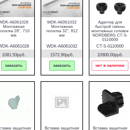
WDK-A6061028
WDK-A6061032
Адаптер для
Монтажная
Монтажная
быстрой смены
опатка 28”, 710
лопатка 32”, 812
монтажных головок
мм
мм
NORDBERG CT-S-
0110000
WDK-A6061028
WDK-A6061032
CT-S-0110000
1081.93руб.
1572.90руб.
10900.00руб.
заказать
заказать
нет в наличии
ставка защитная
Вставка защитная
Вставка защитная