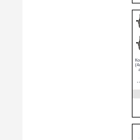
Ко
(4
4