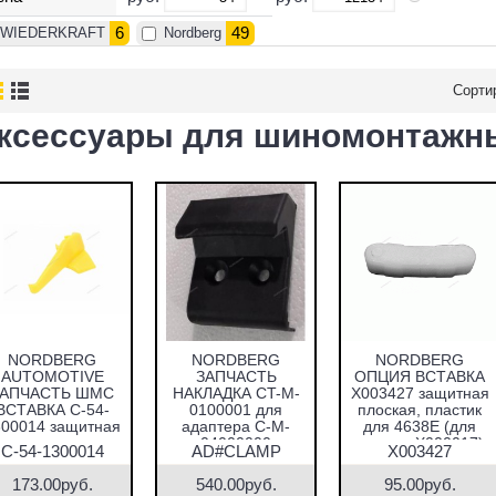
6
49
WIEDERKRAFT
Nordberg
Сорти
ксессуары для шиномонтажны
NORDBERG
NORDBERG
NORDBERG
AUTOMOTIVE
ЗАПЧАСТЬ
ОПЦИЯ ВСТАВКА
ЗАПЧАСТЬ ШМС
НАКЛАДКА CT-M-
X003427 защитная
ВСТАВКА C-54-
0100001 для
плоская, пластик
300014 защитная
адаптера C-M-
для 4638E (для
в монтажную
04000000
головки X000017)
C-54-1300014
AD#CLAMP
X003427
головку (вместо
олика), пластик
173.00руб.
540.00руб.
95.00руб.