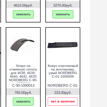
NORDBERG CT-S-
NORDBERG CT-S-
0120000
0120002
4610.00руб.
3270.00руб.
заказать
заказать
Кожух на
Кожух пластиковый
отжимную лопату
на монтировку,
для 4638, 4639,
узкий NORDBERG
4640, 4642, 4633
C-01-1000009
NORDBERG C-90-
1000013
C-90-1000013
NORDBERG C-01-
1000009
765.00руб.
233.00руб.
заказать
нет в наличии