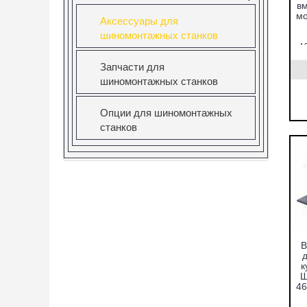
вм
мо
Аксессуары для
шиномонтажных станков
4
Запчасти для
шиномонтажных станков
Опции для шиномонтажных
станков
В
к
Ш
4