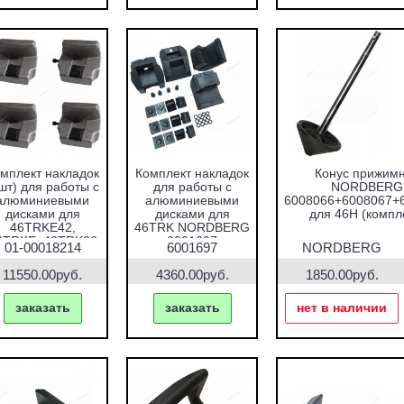
мплект накладок
Комплект накладок
Конус прижим
шт) для работы с
для работы с
NORDBERG
алюминиевыми
алюминиевыми
6008066+6008067+
дисками для
дисками для
для 46H (компл
46TRKE42,
46TRK NORDBERG
6TRKE, 46TRK26
6001697
01-00018214
6001697
NORDBERG
NORDBERG 01-
6008066
00018214
11550.00руб.
4360.00руб.
1850.00руб.
заказать
заказать
нет в наличии