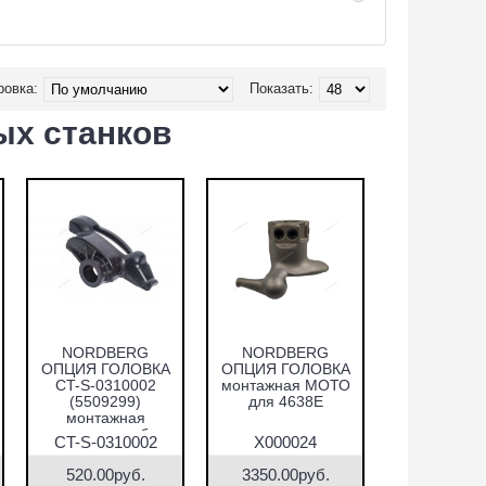
ровка:
Показать:
х станков
NORDBERG
NORDBERG
ОПЦИЯ ГОЛОВКА
ОПЦИЯ ГОЛОВКА
CT-S-0310002
монтажная МОТО
(5509299)
для 4638E
монтажная
пластиковая без
CT-S-0310002
X000024
основания для CF-
(5509299)
S-0310000
520.00руб.
3350.00руб.