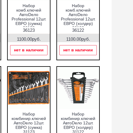
Набор
Набор
комб.ключей
комб.ключей
АвтоDело
АвтоDело
Professional 12шт.
Professional 12шт.
ЕВРО (сумка)
ЕВРО (холдер)
36123
36122
36123
36122
1100.00руб.
1100.00руб.
нет в наличии
нет в наличии
Набор
Набор
комбинир.ключей
комбинир.ключей
АвтоDело 12шт.
АвтоDело 12шт.
ЕВРО (сумка)
ЕВРО (холдер)
31123
31122