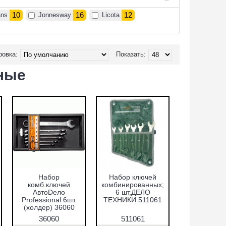
10
16
12
ns
Jonnesway
Licota
ровка:
Показать:
ные
Набор
Набор ключей
комб.ключей
комбинированных;
АвтоDело
6 шт,ДЕЛО
Professional 6шт.
ТЕХНИКИ 511061
(холдер) 36060
36060
511061