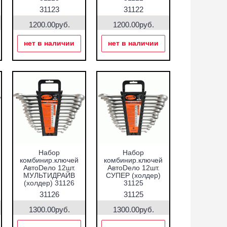
31123
31122
1200.00руб.
1200.00руб.
нет в наличии
нет в наличии
Набор
Набор
комбинир.ключей
комбинир.ключей
АвтоDело 12шт.
АвтоDело 12шт.
МУЛЬТИДРАЙВ
СУПЕР (холдер)
(холдер) 31126
31125
31126
31125
1300.00руб.
1300.00руб.