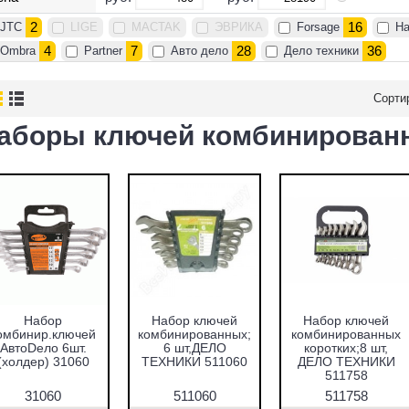
2
16
JTC
LIGE
MACTAK
ЭВРИКА
Forsage
Ha
4
7
28
36
Ombra
Partner
Авто дело
Дело техники
Сорти
аборы ключей комбинирован
Набор
Набор ключей
Набор ключей
омбинир.ключей
комбинированных;
комбинированных
АвтоDело 6шт.
6 шт,ДЕЛО
коротких;8 шт,
(холдер) 31060
ТЕХНИКИ 511060
ДЕЛО ТЕХНИКИ
511758
31060
511060
511758