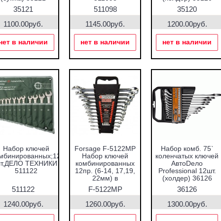
35121
511098
35120
1100.00руб.
1145.00руб.
1200.00руб.
нет в наличии
нет в наличии
нет в наличии
Набор ключей
Forsage F-5122MP
Набор комб. 75`
мбинированных;12
Набор ключей
коленчатых ключей
т,ДЕЛО ТЕХНИКИ
комбинированных
АвтоDело
511122
12пр. (6-14, 17,19,
Professional 12шт.
22мм) в
(холдер) 36126
пласт.держателе
511122
F-5122MP
36126
1240.00руб.
1260.00руб.
1300.00руб.