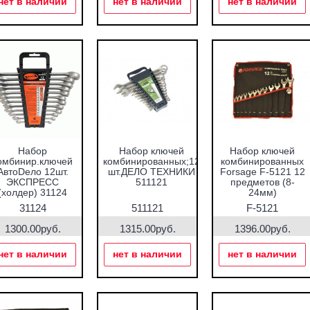
нет в наличии
нет в наличии
нет в наличии
Набор
Набор ключей
Набор ключей
омбинир.ключей
комбинированных;12
комбинированных
АвтоDело 12шт.
шт.ДЕЛО ТЕХНИКИ
Forsage F-5121 12
ЭКСПРЕСС
511121
предметов (8-
(холдер) 31124
24мм)
31124
511121
F-5121
1300.00руб.
1315.00руб.
1396.00руб.
нет в наличии
нет в наличии
нет в наличии