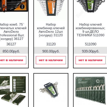
Набор комб. 75`
Набор
Набор ключей
ленчатых ключей
комбинир.ключей
комбинированных;
АвтоDело
АвтоDело 12шт.
9 шт,ДЕЛО
rofessional 8шт.
(холдер) 31120
ТЕХНИКИ 511090
(холдер) 36127
36127
31120
511090
850.00руб.
900.00руб.
939.00руб.
нет в наличии
нет в наличии
нет в наличии