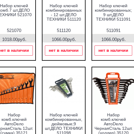
Набор ключей
Набор ключей
Набор ключей
комб.7 шт.ДЕЛО
комбинированных
комбинированных;
ЕХНИКИ 521070
- 12 шт.ДЕЛО
9 шт,ДЕЛО
ТЕХНИКИ 511120
ТЕХНИКИ 511091
521070
511120
511091
1018.00руб.
1066.00руб.
1066.00руб.
нет в наличии
нет в наличии
нет в наличии
Набор
Набор ключей
Набор
комб.ключей
комбинированных,
комб.ключей
АвтоDело
дюймовые;9
АвтоDело
рнаяСталь 12шт.
шт,ДЕЛО ТЕХНИКИ
ЧернаяСталь 12шт.
(сумка) 35121
511098
(холдер) 35120