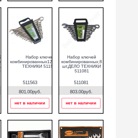
й
Набор ключей
Набор ключей
ных
комбинированных12шт,ДЕЛО
комбинированных;8
шт.ДЕЛО
ТЕХНИКИ 511563
шт,ДЕЛО ТЕХНИКИ
63
511081
511563
511081
801.00руб.
803.00руб.
нет в наличии
нет в наличии