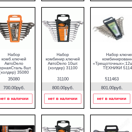
Набор
Набор
Набор ключе
комб.ключей
комбинир.ключей
комбинирован
АвтоDело
АвтоDело 10шт.
«Трещоточных»;12
ернаяСталь 8шт.
(холдер) 31100
ТЕХНИКИ 5114
(холдер) 35080
35080
31100
511463
700.00руб.
800.00руб.
801.00руб.
нет в наличии
нет в наличии
нет в наличии