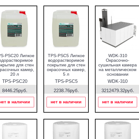
S-PSC20 Липкое
TPS-PSC5 Липкое
WDK-310
одорастворимое
водорастворимое
Окрасочно-
крытие для стен
покрытие для стен
сушильная камера
расочных камер,
окрасочных камер,
на металлическом
20 л
5 л
основании
TPS-PSC20
TPS-PSC5
WDK-310
8446.25руб.
2238.76руб.
3212479.32руб.
нет в наличии
нет в наличии
нет в наличии