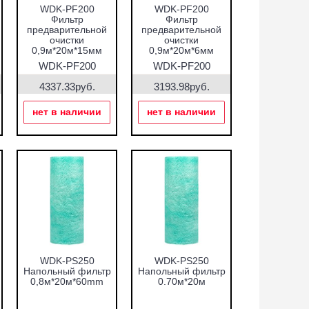
WDK-PF200
WDK-PF200
Фильтр
Фильтр
предварительной
предварительной
очистки
очистки
0,9м*20м*15мм
0,9м*20м*6мм
WDK-PF200
WDK-PF200
(0,9м*20м*15мм)
(0,9м*20м*6мм)
4337.33руб.
3193.98руб.
нет в наличии
нет в наличии
WDK-PS250
WDK-PS250
Напольный фильтр
Напольный фильтр
0,8м*20м*60mm
0.70м*20м