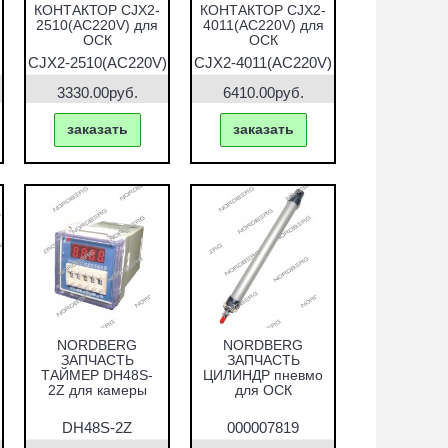
КОНТАКТОР CJX2-
КОНТАКТОР CJX2-
2510(AC220V) для
4011(AC220V) для
ОСК
ОСК
)
CJX2-2510(AC220V)
CJX2-4011(AC220V)
3330.00руб.
6410.00руб.
заказать
заказать
NORDBERG
NORDBERG
ЗАПЧАСТЬ
ЗАПЧАСТЬ
ТАЙМЕР DH48S-
ЦИЛИНДР пневмо
2Z для камеры
для ОСК
DH48S-2Z
000007819