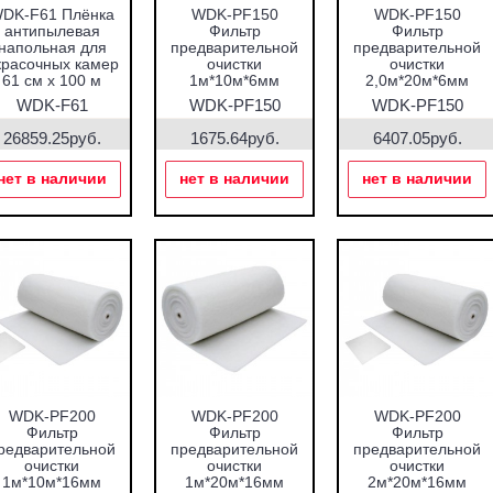
DK-F61 Плёнка
WDK-PF150
WDK-PF150
антипылевая
Фильтр
Фильтр
напольная для
предварительной
предварительной
красочных камер
очистки
очистки
61 см х 100 м
1м*10м*6мм
2,0м*20м*6мм
WDK-F61
WDK-PF150
WDK-PF150
(1м*10м*6мм)
(2,0м*20м*6мм)
26859.25руб.
1675.64руб.
6407.05руб.
нет в наличии
нет в наличии
нет в наличии
WDK-PF200
WDK-PF200
WDK-PF200
Фильтр
Фильтр
Фильтр
редварительной
предварительной
предварительной
очистки
очистки
очистки
1м*10м*16мм
1м*20м*16мм
2м*20м*16мм