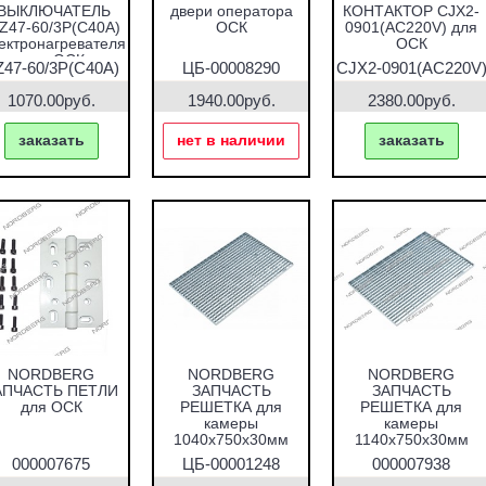
ВЫКЛЮЧАТЕЛЬ
двери оператора
КОНТАКТОР CJX2-
Z47-60/3P(C40A)
ОСК
0901(AC220V) для
ектронагревателя
ОСК
для ОСК
47-60/3P(C40A)
ЦБ-00008290
CJX2-0901(AC220V
1070.00руб.
1940.00руб.
2380.00руб.
заказать
нет в наличии
заказать
NORDBERG
NORDBERG
NORDBERG
АПЧАСТЬ ПЕТЛИ
ЗАПЧАСТЬ
ЗАПЧАСТЬ
для ОСК
РЕШЕТКА для
РЕШЕТКА для
камеры
камеры
1040х750х30мм
1140х750х30мм
000007675
ЦБ-00001248
000007938