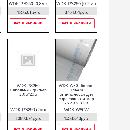
WDK-PS250 (0,8м х
WDK-PS250 (0,7 м х
20м)
20м)
4295.01руб.
3764.04руб.
нет в наличии
нет в наличии
WDK-PS250
WDK-W80 (белая)
Напольный фильтр
Плёнка
2,0м*20м
антипылевая для
окрасочных камер
75 см х 80 м
х
WDK-PS250 (2м х
WDK-W80W
20м)
10893.74руб.
49532.43руб.
нет в наличии
нет в наличии