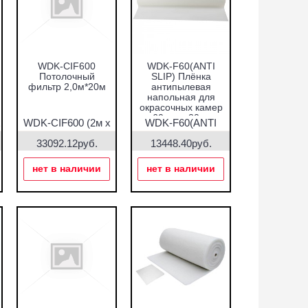
WDK-CIF600
WDK-F60(ANTI
Потолочный
SLIP) Плёнка
фильтр 2,0м*20м
антипылевая
напольная для
окрасочных камер
60 см х 20 м
х
WDK-CIF600 (2м х
WDK-F60(ANTI
20м)
SLIP)
33092.12руб.
13448.40руб.
нет в наличии
нет в наличии