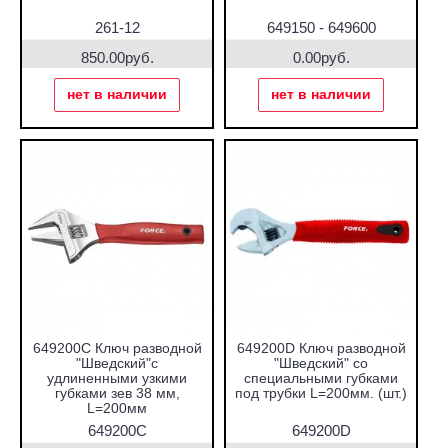
261-12
649150 - 649600
850.00руб.
0.00руб.
нет в наличии
нет в наличии
649200C Ключ разводной
649200D Ключ разводной
"Шведский"с
"Шведский" со
удлиненными узкими
специальными губками
губками зев 38 мм,
под трубки L=200мм. (шт.)
L=200мм
649200C
649200D