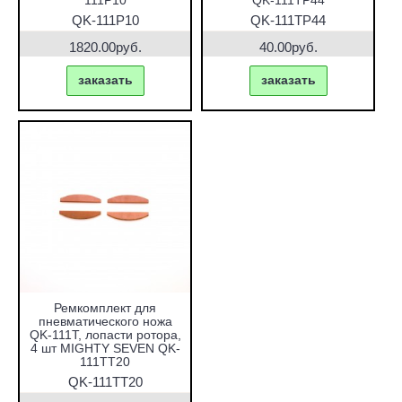
111P10
QK-111TP44
QK-111P10
QK-111TP44
1820.00руб.
40.00руб.
заказать
заказать
Ремкомплект для
пневматического ножа
QK-111T, лопасти ротора,
4 шт MIGHTY SEVEN QK-
111TT20
QK-111TT20