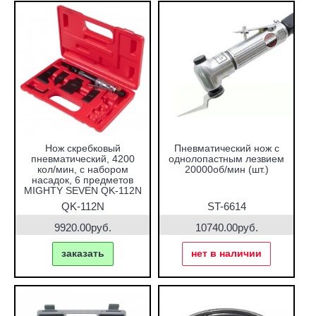
Нож скребковый
Пневматический нож с
пневматический, 4200
однолопастным лезвием
кол/мин, с набором
20000об/мин (шт.)
насадок, 6 предметов
MIGHTY SEVEN QK-112N
QK-112N
ST-6614
9920.00руб.
10740.00руб.
заказать
нет в наличии