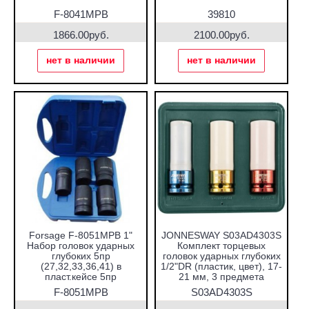
F-8041MPB
39810
1866.00руб.
2100.00руб.
нет в наличии
нет в наличии
Forsage F-8051MPB 1"
JONNESWAY S03AD4303S
Набор головок ударных
Комплект торцевых
глубоких 5пр
головок ударных глубоких
(27,32,33,36,41) в
1/2"DR (пластик, цвет), 17-
пласт.кейсе 5пр
21 мм, 3 предмета
F-8051MPB
S03AD4303S