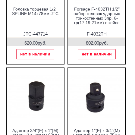
Головка торцевая 1/2"
Forsage F-4032TH 1/2"
SPLINE M14х78мм JTC
набор головок ударных
тонкостенных 3пр. 6-
гр(17,19,21мм) в кейсе
JTC-447714
F-4032TH
620.00руб.
802.00руб.
нет в наличии
нет в наличии
Адаптер 3/4"(F) х 1"(М)
Адаптер 1"(F) х 3/4"(М)