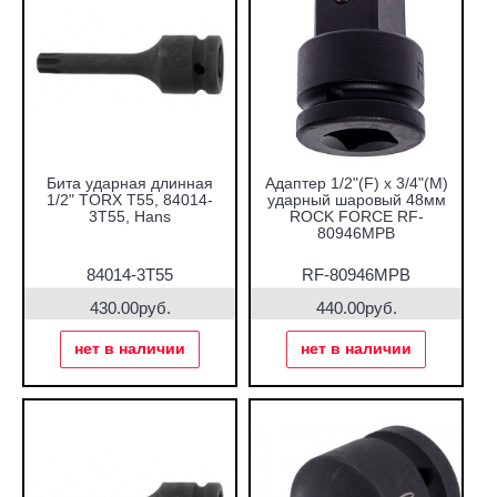
Бита ударная длинная
Адаптер 1/2"(F) х 3/4"(М)
1/2" TORX T55, 84014-
ударный шаровый 48мм
3T55, Hans
ROCK FORCE RF-
80946MPB
84014-3T55
RF-80946MPB
430.00руб.
440.00руб.
нет в наличии
нет в наличии