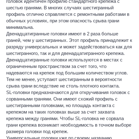
головок идентичен профилю стандартного крепежа с
шестью гранями. В многих случаях шестигранный
профиль отлично справляется с ремонтными работами в
обычных условиях, при этом опасность срыва грани
минимальна.
Двенадцатигранные головки имеют в 2 раза больше
граней, чем у шестигранных. Этот профиль принадлежит к
разряду универсальных и может задействоваться как для
шестигранного, так и для двенадцатигранного крепежа.
Двенадцатигранные головки используются в местах с
ограниченным пространством за счет того, что
надеваются на крепеж под большим количеством углов.
Тем не менее, уступают шестигранным в вероятности
срыва грани вследствие не столь плотного контакта.
SL-головки предназначаются для откручивания головок с
сорванными гранями. Они имеют схожий профиль с
шестигранными головками, но площадь контакта с
крепежом на таких головках выше за счет захвата
крепежа между гранями. Чтобы SL-головка не сорвала
грани крепежа возникает необходимость в точном выборе
размера головки под крепеж.
Универсальные головки уже по своему названию