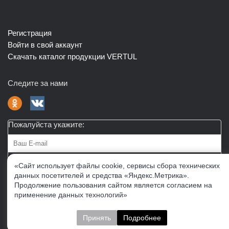
Регистрация
Войти в свой аккаунт
Скачать каталог продукции VERTUL
Следите за нами
Пожалуйста укажите:
Подписаться
«Сайт использует файлы cookie, сервисы сбора технических
данных посетителей и средства «Яндекс.Метрика».
Продолжение пользования сайтом является согласием на
О нас
Доставка
Контакты
Публичная офферта
применение данных технологий»
Политика конфиденциальности
Соглашение об
обработке персональных данных
Принять
Подробнее
Cогласие на получение рекламно-информационных
материалов