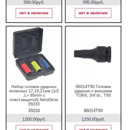
990.00руб.
995.00руб.
нет в наличии
нет в наличии
Набор головок ударных
86014T90 Головка
колесных 17,19,21мм (1/2
ударная с внешним
,L= 85mm с
TORX, 3/4"dr., T90
пласт.защитой) АвтоDело
39233
39233
86014T90
1200.00руб.
1250.00руб.
нет в наличии
нет в наличии