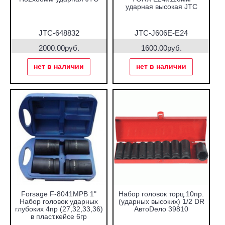
ударная высокая JTC
JTC-648832
JTC-J606E-E24
2000.00руб.
1600.00руб.
нет в наличии
нет в наличии
Forsage F-8041MPB 1"
Набор головок торц.10пр.
Набор головок ударных
(ударных высоких) 1/2 DR
глубоких 4пр (27,32,33,36)
АвтоDело 39810
в пласт.кейсе 6гр