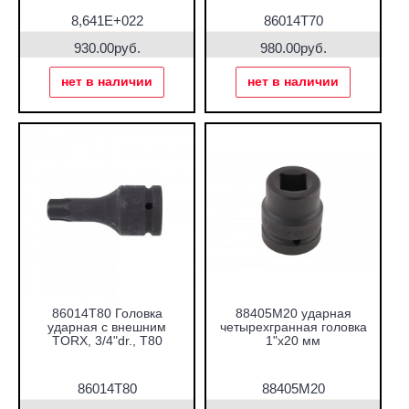
8,641E+022
86014T70
930.00руб.
980.00руб.
нет в наличии
нет в наличии
86014T80 Головка
88405M20 ударная
ударная с внешним
четырехгранная головка
TORX, 3/4"dr., T80
1"х20 мм
86014T80
88405M20