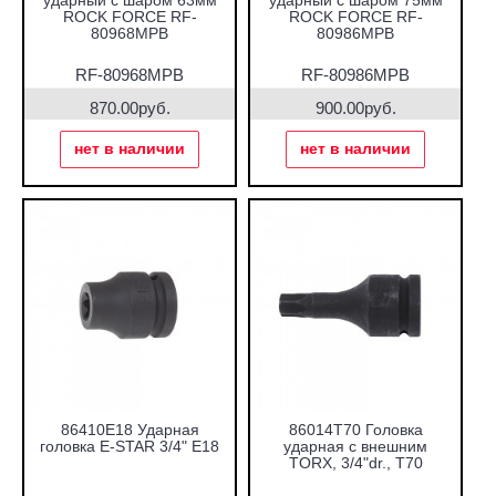
ударный с шаром 63мм
ударный с шаром 75мм
ROCK FORCE RF-
ROCK FORCE RF-
80968MPB
80986MPB
RF-80968MPB
RF-80986MPB
870.00руб.
900.00руб.
нет в наличии
нет в наличии
86410E18 Ударная
86014T70 Головка
головка E-STAR 3/4" Е18
ударная с внешним
TORX, 3/4"dr., T70