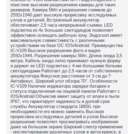
поистине высоким разрешением камеры для таких
размеров. Камера 5Мп и разрешение снимков до
2592x1940 дает высокую прорисовку исследуемых
узлов и деталей. Встроенный аккумулятор
обеспечивает 2,5 часа непрерывной съемки. LED
подсветка из 4х больших светодиодов позволяет
эффективно освещать рабочую зону. Эндоскоп имеет
максимальную совместимость с различными
устройствами на базе ОС IOS/Android. Преимущества
IC-V109 Высокое разрешение фото и видео
2592x1944. Разрешение камеры 5Мп. Длина зонда 3,5
метра. Кабель зонда легко принимает нужную форму
и держит ее LED подсветка с 4-мя большими белыми
светодиодами Работает до 2,5 часов от собственного
аккумулятора Фокусное расстояние от 3 см до ?
Автофокус. Широкий угол обзора 70°. Особенности
IC-V109 Наличие индикатора зарядки батареи и
статуса подключения на лицевой панели Работает с
IOS/Android Объектив имеет защиту от влаги и пыли
IP67, что гарантирует надежность и долгий срок
службы Аккумулятор стандарта 18650, при
необходимости его можно заменить Высокая
прорисовка исследуемых деталей и узлов Высокое
разрешение позволяет просматривать изображения
даже на большом экране Широкий спектр применения
- инспектирование различных узлов в автосервисе, в