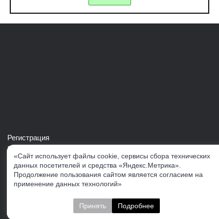
Регистрация
Войти в свой аккаунт
«Сайт использует файлы cookie, сервисы сбора технических
Скачать каталог продукции VERTUL
данных посетителей и средства «Яндекс.Метрика».
Продолжение пользования сайтом является согласием на
применение данных технологий»
Следите за нами
Принять
Подробнее