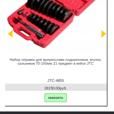
ов, втулок,
Набор съемников сайлентблоков под гидрав
йсе JTC
привод в кейсе JTC
JTC-4831
42770.00руб.
заказать