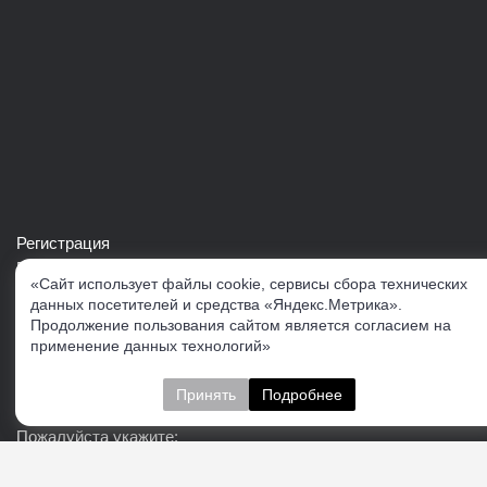
Регистрация
Войти в свой аккаунт
«Сайт использует файлы cookie, сервисы сбора технических
Скачать каталог продукции VERTUL
данных посетителей и средства «Яндекс.Метрика».
Продолжение пользования сайтом является согласием на
применение данных технологий»
Следите за нами
Принять
Подробнее
Пожалуйста укажите: