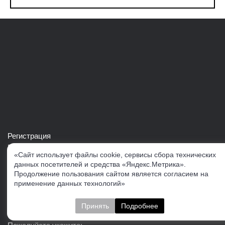
Регистрация
Войти в свой аккаунт
«Сайт использует файлы cookie, сервисы сбора технических
Скачать каталог продукции VERTUL
данных посетителей и средства «Яндекс.Метрика».
Продолжение пользования сайтом является согласием на
применение данных технологий»
Следите за нами
Принять
Подробнее