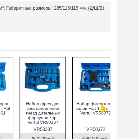
³. Габаритные размеры: 285/115/115 мм. (Д/Ш/В)
Набор фиксаторов
Cъёмник
Набор ф
валов Fiat 1.2, 1.4л.
внутренних
валов VA
Vertul VR50372
подшипников,
FSI Vert
цанговый с
обратным
молотком 8-58 мм
VR50372
VR50148
VR5
Vertul VR50148
5450.00руб.
9090.00руб.
2200.