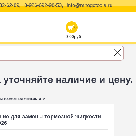
32-62-89,
8-926-692-98-53,
info@mnogotools.ru
0
0.00руб.
уточняйте наличие и цену.
ны тормозной жидкости
Приспособление для замены тормозной жидкост
ние для замены тормозной жидкости
026