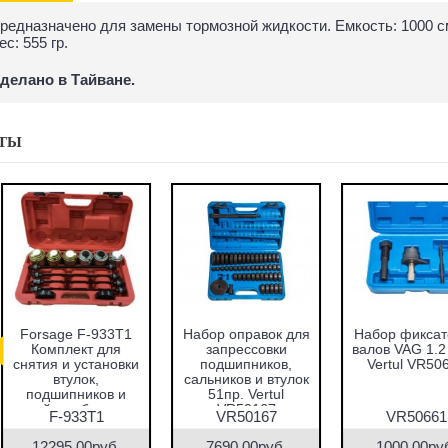
редназначено для замены тормозной жидкости. Емкость: 1000 см
ес: 555 гр.
делано в Тайване.
ТЫ
абор оправок для
Набор фиксаторов
Набор фрез для
запрессовки
валов VAG 1.2 TFSI
восстановления
подшипников,
Vertul VR50661
гнёзд дизельных
альников и втулок
форсунок 7пр.
51пр. Vertul
Vertul VR50337
VR50167
VR50167
VR50661
VR50337
7690.00руб.
1000.00руб.
2670.00руб.