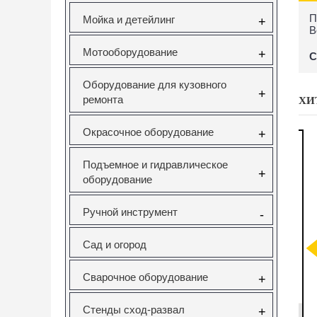
П
Мойка и детейлинг
+
В
Мотооборудование
+
С
Оборудование для кузовного
+
ремонта
ХИ
Окрасочное оборудование
+
Подъемное и гидравлическое
+
оборудование
Ручной инструмент
-
саторов
Вставка резьбовая
Forsage F-933T1
Н
Сад и огород
pel 1.6
M10X1.5 Vertul
Комплект для
V Vertul
VR50727E
снятия и установки
51
втулок,
с
Сварочное оборудование
+
подшипников и
сайлентблоков
651
VR50727E
F-933T1
Стенды сход-развал
+
руб.
130.00руб.
12295.00руб.