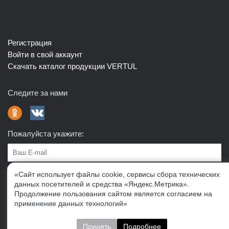
Регистрация
Войти в свой аккаунт
Скачать каталог продукции VERTUL
Следите за нами
Пожалуйста укажите:
Подписаться
«Сайт использует файлы cookie, сервисы сбора технических
данных посетителей и средства «Яндекс.Метрика».
Продолжение пользования сайтом является согласием на
О нас
Доставка
Контакты
Публичная офферта
применение данных технологий»
Политика конфиденциальности
Соглашение об
обработке персональных данных
Принять
Подробнее
Cогласие на получение рекламно-информационных