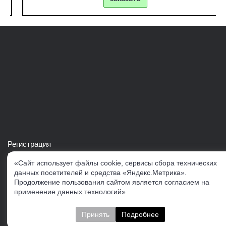
Регистрация
Войти в свой аккаунт
«Сайт использует файлы cookie, сервисы сбора технических
Скачать каталог продукции VERTUL
данных посетителей и средства «Яндекс.Метрика».
Продолжение пользования сайтом является согласием на
применение данных технологий»
Следите за нами
Принять
Подробнее