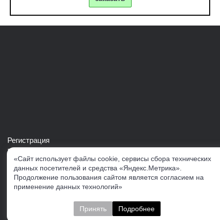
Регистрация
Войти в свой аккаунт
«Сайт использует файлы cookie, сервисы сбора технических
Скачать каталог продукции VERTUL
данных посетителей и средства «Яндекс.Метрика».
Продолжение пользования сайтом является согласием на
применение данных технологий»
Следите за нами
Принять
Подробнее