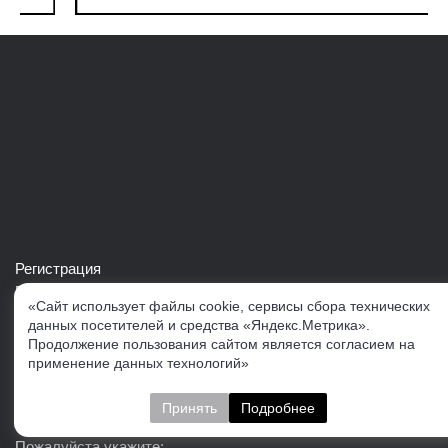
Регистрация
Войти в свой аккаунт
«Сайт использует файлы cookie, сервисы сбора технических
Скачать каталог продукции VERTUL
данных посетителей и средства «Яндекс.Метрика».
Продолжение пользования сайтом является согласием на
применение данных технологий»
Следите за нами
Принять
Подробнее
Пожалуйста укажите: