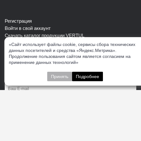
Регистрация
Войти в свой аккаунт
Скачать каталог продукции VERTUL
«Сайт использует файлы cookie, сервисы сбора технических
данных посетителей и средства «Яндекс.Метрика».
Следите за нами
Продолжение пользования сайтом является согласием на
применение данных технологий»
Принять
Подробнее
Пожалуйста укажите:
Подписаться
О нас
Доставка
Контакты
Публичная офферта
Политика конфиденциальности
Соглашение об
обработке персональных данных
Cогласие на получение рекламно-информационных
материалов