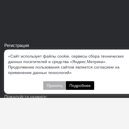
Регистрация
Войти в свой аккаунт
«Сайт использует файлы cookie, сервисы сбора технических
Скачать каталог продукции VERTUL
данных посетителей и средства «Яндекс.Метрика».
Продолжение пользования сайтом является согласием на
применение данных технологий»
Следите за нами
Принять
Подробнее
Пожалуйста укажите:
Подписаться