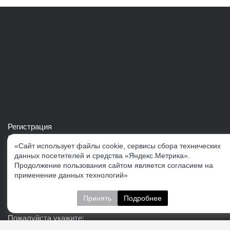
Регистрация
Войти в свой аккаунт
«Сайт использует файлы cookie, сервисы сбора технических
Скачать каталог продукции VERTUL
данных посетителей и средства «Яндекс.Метрика».
Продолжение пользования сайтом является согласием на
применение данных технологий»
Следите за нами
Принять
Подробнее
Пожалуйста укажите: