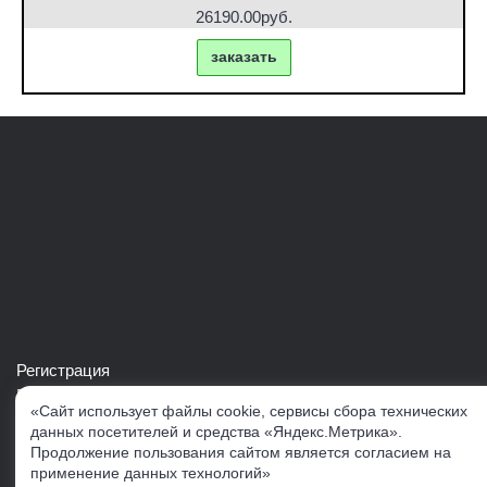
26190.00руб.
заказать
Регистрация
Войти в свой аккаунт
«Сайт использует файлы cookie, сервисы сбора технических
Скачать каталог продукции VERTUL
данных посетителей и средства «Яндекс.Метрика».
Продолжение пользования сайтом является согласием на
применение данных технологий»
Следите за нами