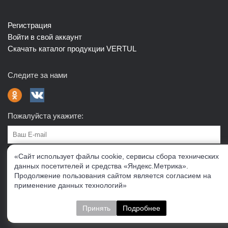
Регистрация
Войти в свой аккаунт
Скачать каталог продукции VERTUL
Следите за нами
Пожалуйста укажите:
Подписаться
«Сайт использует файлы cookie, сервисы сбора технических
данных посетителей и средства «Яндекс.Метрика».
Продолжение пользования сайтом является согласием на
О нас
Доставка
Контакты
Публичная офферта
применение данных технологий»
Политика конфиденциальности
Соглашение об
обработке персональных данных
Принять
Подробнее
Cогласие на получение рекламно-информационных
материалов