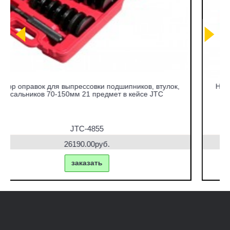
улок,
Набор съемников сайлентблоков под гидравлическ
C
привод в кейсе JTC
JTC-4831
42770.00руб.
заказать