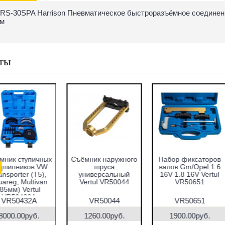
RS-30SPA Harrison Пневматическое быстроразъёмное соединен
м
ТЫ
абор оправок для
Набор фиксаторов
Набор фрез для
запрессовки
валов VAG 1.2 TFSI
восстановления
подшипников,
Vertul VR50661
гнёзд дизельных
альников и втулок
форсунок 7пр.
51пр. Vertul
Vertul VR50337
VR50167
VR50167
VR50661
VR50337
7690.00руб.
1000.00руб.
2670.00руб.