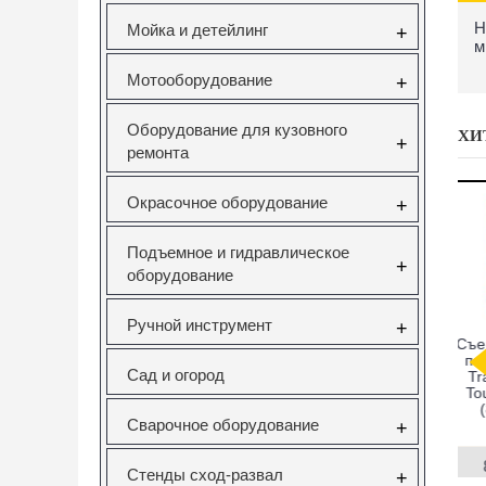
H
Мойка и детейлинг
+
м
Мотооборудование
+
Оборудование для кузовного
ХИ
+
ремонта
Окрасочное оборудование
+
Подъемное и гидравлическое
+
оборудование
Ручной инструмент
+
саторов
Вставка резьбовая
Forsage F-933T1
Н
pel 1.6
M10X1.5 Vertul
Комплект для
Сад и огород
V Vertul
VR50727E
снятия и установки
51
втулок,
с
подшипников и
Сварочное оборудование
сайлентблоков
+
651
VR50727E
F-933T1
руб.
130.00руб.
12295.00руб.
Стенды сход-развал
+