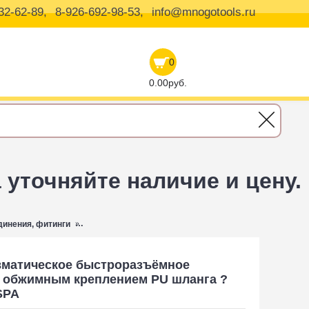
32-62-89,
8-926-692-98-53,
info@mnogotools.ru
0
0.00руб.
уточняйте наличие и цену.
инения, фитинги
HRS-30SPA Harrison Пневматическое быстроразъёмно
евматическое быстроразъёмное
с обжимным креплением PU шланга ?
SPA