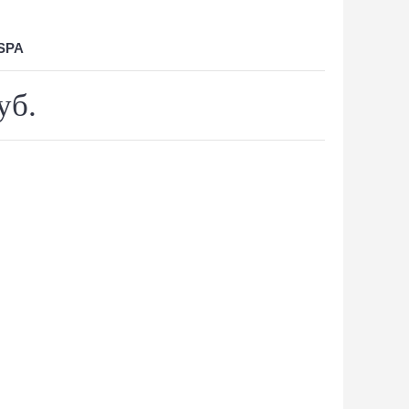
SPA
уб.