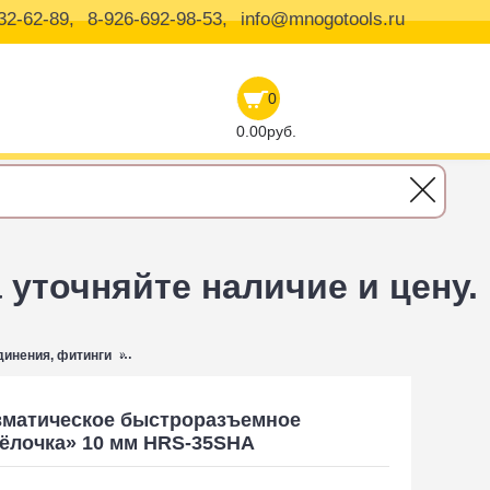
32-62-89,
8-926-692-98-53,
info@mnogotools.ru
0
0.00руб.
уточняйте наличие и цену.
инения, фитинги
HRS-35SHA Harrison Пневматическое быстроразъемно
евматическое быстроразъемное
ёлочка» 10 мм HRS-35SHA