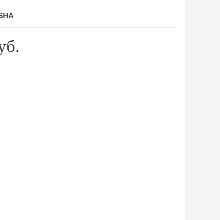
SHA
уб.