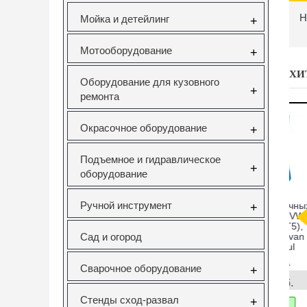
H
Мойка и детейлинг
+
Мотооборудование
+
ХИ
Оборудование для кузовного
+
ремонта
Окрасочное оборудование
+
Подъемное и гидравлическое
+
оборудование
Ручной инструмент
саторов
Вставка резьбовая
Forsage F-933T1
Н
+
pel 1.6
M10X1.5 Vertul
Комплект для
V Vertul
VR50727E
снятия и установки
Сад и огород
51
втулок,
с
подшипников и
сайлентблоков
651
VR50727E
F-933T1
Сварочное оборудование
+
руб.
130.00руб.
12295.00руб.
Стенды сход-развал
+