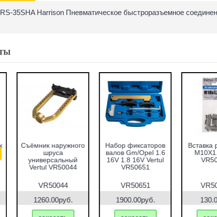
RS-35SHA Harrison Пневматическое быстроразъемное соединен
ТЫ
абор оправок для
Набор фиксаторов
Набор фрез для
запрессовки
валов VAG 1.2 TFSI
восстановления
подшипников,
Vertul VR50661
гнёзд дизельных
альников и втулок
форсунок 7пр.
51пр. Vertul
Vertul VR50337
VR50167
VR50167
VR50661
VR50337
7690.00руб.
1000.00руб.
2670.00руб.