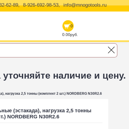
32-62-89,
8-926-692-98-53,
info@mnogotools.ru
0
0.00руб.
уточняйте наличие и цену.
), нагрузка 2,5 тонны (комплект 2 шт.) NORDBERG N30R2.6
ные (эстакада), нагрузка 2,5 тонны
шт.) NORDBERG N30R2.6