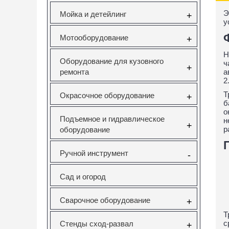
Э
Мойка и детейлинг
+
у
Мотооборудование
+
Н
Оборудование для кузовного
ч
+
а
ремонта
2
Т
Окрасочное оборудование
+
б
о
Подъемное и гидравлическое
н
+
р
оборудование
Ручной инструмент
-
Сад и огород
Сварочное оборудование
+
Т
с
Стенды сход-развал
+