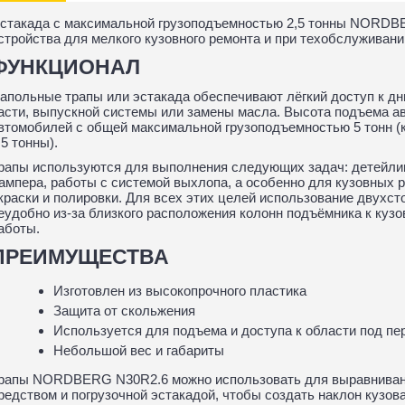
стакада с максимальной грузоподъемностью 2,5 тонны NORDBE
стройства для мелкого кузовного ремонта и при техобслуживани
ФУНКЦИОНАЛ
апольные трапы или эстакада обеспечивают лёгкий доступ к д
асти, выпускной системы или замены масла. Высота подъема ав
втомобилей с общей максимальной грузоподъемностью 5 тонн (
.5 тонны).
рапы используются для выполнения следующих задач: детейлин
ампера, работы с системой выхлопа, а особенно для кузовных 
краски и полировки. Для всех этих целей использование двухс
еудобно из-за близкого расположения колонн подъёмника к куз
аботы.
ПРЕИМУЩЕСТВА
Изготовлен из высокопрочного пластика
Защита от скольжения
Используется для подъема и доступа к области под пе
Небольшой вес и габариты
рапы NORDBERG N30R2.6 можно использовать для выравниван
редством и погрузочной эстакадой, чтобы создать наклон кузов