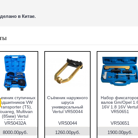
делано в Китае.
ТЫ
емник ступичных
Съёмник наружного
Набор фиксаторо
подшипников VW
шруса
валов Gm/Opel 1.
Transporter (T5),
универсальный
16V 1.8 16V Vertul
ouareg, Multivan
Vertul VR50044
VR50651
(85мм) Vertul
VR50432A
VR50432A
VR50044
VR50651
8000.00руб.
1260.00руб.
1900.00руб.