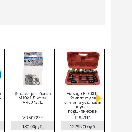
в
Вставка резьбовая
Forsage F-933T1
Набор оп
6
M10X1.5 Vertul
Комплект для
запре
VR50727E
снятия и установки
подши
втулок,
сальнико
подшипников и
51пр.
сайлентблоков
VR5
VR50727E
F-933T1
VR5
130.00руб.
12295.00руб.
7690.