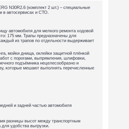
RG N30R2.6 (комплект 2 шт.) – специальные
и в автосервисах и СТО.
нищу автомобиля для мелкого ремонта ходовой
то: 175 мм. Трапы предназначены для
каждый из трапов по отдельности выдерживает
га, мойки днища, оклейки защитной плёнкой
работ с порогами, выпрямления, шлифовки,
тоечного подъёмника нецелесообразно и
ову, которые мешают выполнять перечисленные
редней и задней частью автомобиля
ия разницы высот между транспортным
а для удобства выгрузки.