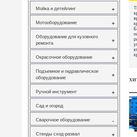
Т
Мойка и детейлинг
+
к
в
Мотооборудование
+
к
Б
н
Оборудование для кузовного
р
+
ремонта
у
к
к
Окрасочное оборудование
+
Подъемное и гидравлическое
+
оборудование
ХИ
Ручной инструмент
+
Сад и огород
Сварочное оборудование
-
Стенды сход-развал
+