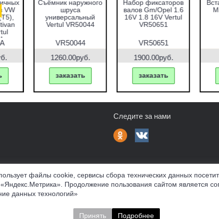
абор оправок для
Набор фиксаторов
Набор фрез для
запрессовки
валов VAG 1.2 TFSI
восстановления
подшипников,
Vertul VR50661
гнёзд дизельных
альников и втулок
форсунок 7пр.
51пр. Vertul
Vertul VR50337
VR50167
VR50167
VR50661
VR50337
7690.00руб.
1000.00руб.
2670.00руб.
заказать
заказать
заказать
Следите за нами
пользует файлы cookie, сервисы сбора технических данных посети
 «Яндекс.Метрика». Продолжение пользования сайтом является со
фферта
Политика конфиденциальности
Соглашение об обр
ие данных технологий»
нных материалов
Принять
Подробнее