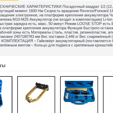
ЕХНИЧЕСКИЕ ХАРАКТЕРИСТИКИ Посадочный квадрат 1/2 (12,7 
рутящий момент 1600 Нм Скорость вращения Reverse/Forward 140
ращения электронное, на платформе крепления аккумулятора Час
репежа М10-М25 Аккумулятор (не входит в комплектацию) Li-Ion
ыстрая зарядка есть, макс. 50 минут Режим LOOSE STOP есть
а платформе крепления аккумулятора Функция быстрого остано
абочей зоны есть Материалы сталь, пластик, резинопластик, а
паковке 240?180?83 мм Вес поставки 2,446 кг Вес снаряжённый (с 
г КОМПЛЕКТАЦИЯ – Гайковёрт аккумуляторный (поставляется бе
репёжным винтом – Кольцо для подвеса с крепёжным кронштейн
ТЫ