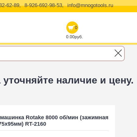
32-62-89,
8-926-692-98-53,
info@mnogotools.ru
0
0.00руб.
уточняйте наличие и цену.
ка Rotake RT-2160 8000 об/мин (зажимная платформа 175х95мм)
ашинка Rotake 8000 об/мин (зажимная
5х95мм) RT-2160