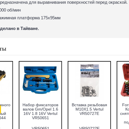
редназначена для выравнивания поверхностей перед окраской.
000 об/мин
ажимная платформа 175х95мм
делано в Тайване.
ТЫ
абор оправок для
Набор фиксаторов
Набор фрез для
запрессовки
валов VAG 1.2 TFSI
восстановления
подшипников,
Vertul VR50661
гнёзд дизельных
альников и втулок
форсунок 7пр.
51пр. Vertul
Vertul VR50337
VR50167
VR50167
VR50661
VR50337