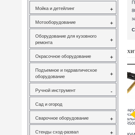
П
Мойка и детейлинг
+
8
з
Мотооборудование
+
С
Оборудование для кузовного
+
ремонта
ХИ
Окрасочное оборудование
+
Подъемное и гидравлическое
+
оборудование
Ручной инструмент
-
Сад и огород
саторов
Вставка резьбовая
Forsage F-933T1
Н
pel 1.6
M10X1.5 Vertul
Комплект для
Сварочное оборудование
+
V Vertul
VR50727E
снятия и установки
51
втулок,
с
подшипников и
Стенды сход-развал
+
сайлентблоков
651
VR50727E
F-933T1