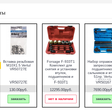
ТЫ
абор оправок для
Набор фиксаторов
Набор фрез для
запрессовки
валов VAG 1.2 TFSI
восстановления
подшипников,
Vertul VR50661
гнёзд дизельных
альников и втулок
форсунок 7пр.
51пр. Vertul
Vertul VR50337
VR50167
VR50167
VR50661
VR50337
7690.00руб.
1000.00руб.
2670.00руб.
заказать
заказать
заказать