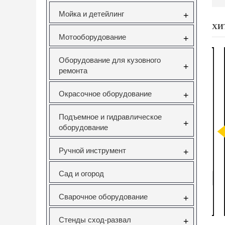
Мойка и детейлинг
+
ХИ
Мотооборудование
+
Оборудование для кузовного
+
ремонта
Окрасочное оборудование
+
Подъемное и гидравлическое
+
саторов
Вставка резьбовая
Forsage F-933T1
Н
оборудование
pel 1.6
M10X1.5 Vertul
Комплект для
V Vertul
VR50727E
снятия и установки
51
втулок,
с
Ручной инструмент
+
подшипников и
сайлентблоков
651
VR50727E
F-933T1
Сад и огород
руб.
130.00руб.
12295.00руб.
Сварочное оборудование
+
ать
заказать
нет в наличии
Стенды сход-развал
+