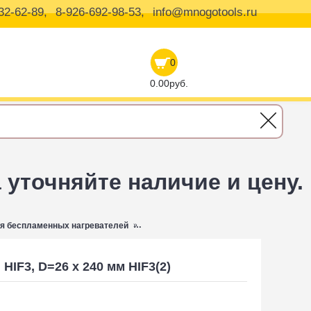
32-62-89,
8-926-692-98-53,
info@mnogotools.ru
0
0.00руб.
уточняйте наличие и цену.
я беспламенных нагревателей
Индуктор для HIF3, D=26 x 240 мм
HIF3, D=26 x 240 мм HIF3(2)