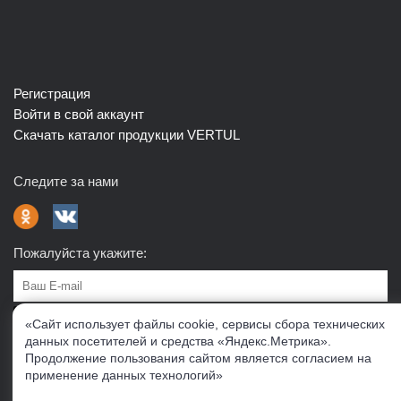
Регистрация
Войти в свой аккаунт
Скачать каталог продукции VERTUL
Следите за нами
Пожалуйста укажите:
Подписаться
«Сайт использует файлы cookie, сервисы сбора технических
данных посетителей и средства «Яндекс.Метрика».
Продолжение пользования сайтом является согласием на
О нас
Доставка
Контакты
Публичная офферта
применение данных технологий»
Политика конфиденциальности
Соглашение об