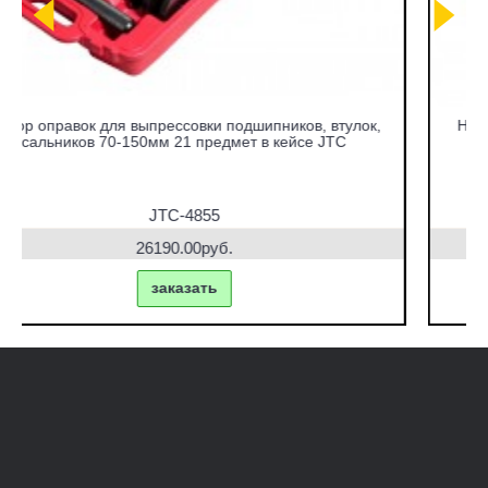
,
Набор съемников сайлентблоков под гидравлический
привод в кейсе JTC
JTC-4831
42770.00руб.
заказать