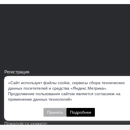
Регистрация
Войти в свой аккаунт
«Сайт использует файлы cookie, сервисы сбора технических
Скачать каталог продукции VERTUL
данных посетителей и средства «Яндекс.Метрика».
Продолжение пользования сайтом является согласием на
применение данных технологий»
Следите за нами
Принять
Подробнее
Пожалуйста укажите: