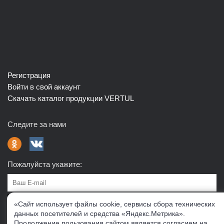
Регистрация
Войти в свой аккаунт
Скачать каталог продукции VERTUL
Следите за нами
Пожалуйста укажите:
Подписаться
«Сайт использует файлы cookie, сервисы сбора технических
данных посетителей и средства «Яндекс.Метрика».
Продолжение пользования сайтом является согласием на