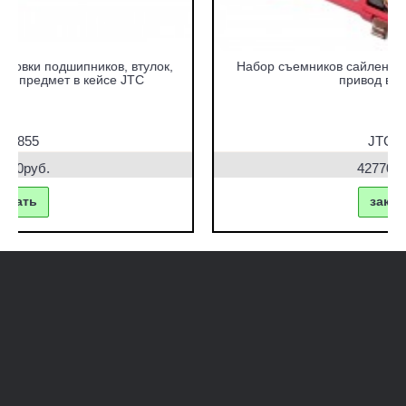
Набор съемников сайлентблоков под гидравлический
привод в кейсе JTC
JTC-4831
42770.00руб.
заказать