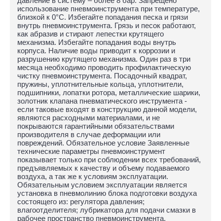
давление в систему – более 8 бар. Запрещено
использование пневмоинструмента при температуре,
близкой к 0°C. Избегайте попадания песка и грязи
внутрь пневмоинструмента. Грязь и песок работают,
как абразив и стирают лепестки крутящего
механизма. Избегайте попадания воды внутрь
корпуса. Наличие воды приводит к коррозии и
разрушению крутящего механизма. Один раз в три
месяца необходимо проводить профилактическую
чистку пневмоинструмента. Посадочный квадрат,
пружины, уплотнительные кольца, уплотнители,
подшипники, лопатки ротора, металлические шарики,
золотник клапана пневматического инструмента -
если таковые входят в конструкцию данной модели,
являются расходными материалами, и не
покрываются гарантийными обязательствами
производителя в случае деформации или
повреждений. Обязательное условие Заявленные
технические параметры пневмоинструмент
показывает только при соблюдении всех требований,
предъявляемых к качеству и объему подаваемого
воздуха, а так же к условиям эксплуатации.
Обязательным условием эксплуатации является
установка в пневмолинию блока подготовки воздуха
состоящего из: регулятора давления;
влагоотделителя; лубрикатора для подачи смазки в
рабочее пространство пневмоинструмента.