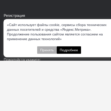
Регистрация
Войти в свой аккаунт
«Сайт использует файлы cookie, сервисы сбора технических
Скачать каталог продукции VERTUL
данных посетителей и средства «Яндекс.Метрика».
Продолжение пользования сайтом является согласием на
применение данных технологий»
Следите за нами
Принять
Подробнее
Пожалуйста укажите:
Подписаться
О нас
Доставка
Контакты
Публичная офферта
Политика конфиденциальности
Соглашение об
обработке персональных данных
Cогласие на получение рекламно-информационных
материалов